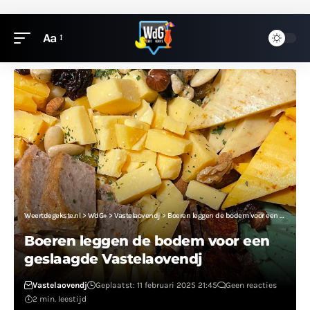
Aa
Weertdegekste.nl
>
WdG+
>
Vastelaovendj
>
Boeren leggen de bodem voor een geslaagde Vastelaovendj
Boeren leggen de bodem voor een
geslaagde Vastelaovendj
Vastelaovendj
Geplaatst: 11 februari 2025 21:45
Geen reacties
2 min. leestijd