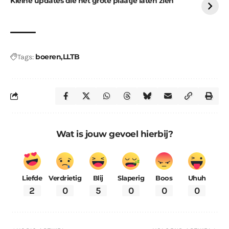
Kleine updates die het grote plaatje laten zien
boeren
LLTB
Tags:
Wat is jouw gevoel hierbij?
Liefde
Verdrietig
Blij
Slaperig
Boos
Uhuh
2
0
5
0
0
0