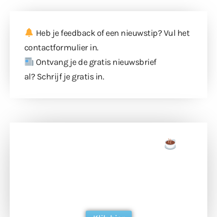
Heb je feedback of een nieuwstip? Vul
het
contactformulier
in.
Ontvang je de gratis nieuwsbrief
al?
Schrijf je gratis in
.
Doneer een tas koffie
Doneer het WdG-team een kop koffie en
ondersteun hun inzet voor dagelijks gratis
berichtgeving. Dank je wel alvast!