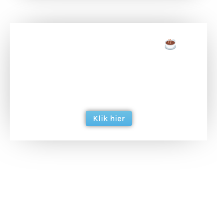
Doneer een tas koffie
Doneer het WdG-team een kop koffie en
ondersteun hun inzet voor dagelijks gratis
berichtgeving. Dank je wel alvast!
Klik hier