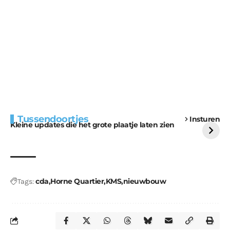
Extra bouwmateriaal
Tunnels blijven een
Tussendoortjes
Insturen
voor kabouters
uitdaging
Kleine updates die het grote plaatje laten zien
cda
Horne Quartier
KMS
nieuwbouw
Tags: