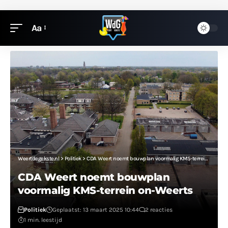
Aa
Weertdegekste.nl
>
Politiek
>
CDA Weert noemt bouwplan voormalig KMS-terrein on-Weerts
CDA Weert noemt bouwplan
voormalig KMS-terrein on-Weerts
Politiek
Geplaatst: 13 maart 2025 10:44
2 reacties
1 min. leestijd