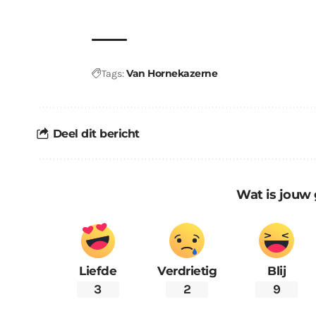
kabouters
Van Hornekazerne
Tags:
Deel dit bericht
Wat is jouw 
Liefde
Verdrietig
Blij
3
2
9