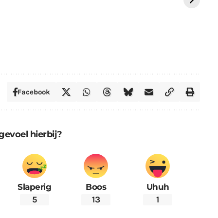
St
Facebook
gevoel hierbij?
Slaperig
Boos
Uhuh
5
13
1