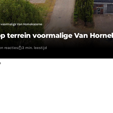
n voormalige Van Hornekazerne
p terrein voormalige Van Horne
n reacties
3 min. leestijd
e