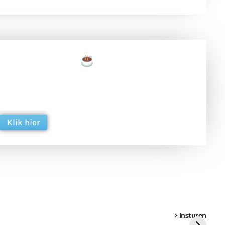
een tas koffie
 en ondersteun hun inzet voor dagelijks gratis
ing. Dank je wel alvast!
Klik hier
een
Weer een
Luchtballon boven
Ni
vrachtwagen vast
Weert
ge
Insturen