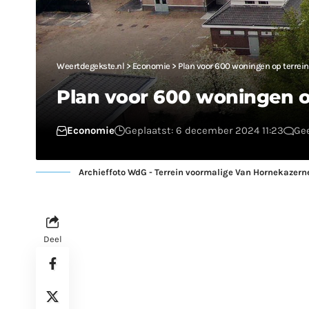
Weertdegekste.nl
>
Economie
>
Plan voor 600 woningen op terrei
Plan voor 600 woningen o
Economie
Geplaatst: 6 december 2024 11:23
Gee
Archieffoto WdG - Terrein voormalige Van Hornekazern
Deel