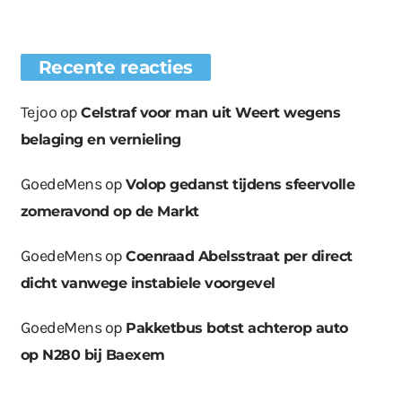
Recente reacties
Tejoo
op
Celstraf voor man uit Weert wegens
belaging en vernieling
GoedeMens
op
Volop gedanst tijdens sfeervolle
zomeravond op de Markt
GoedeMens
op
Coenraad Abelsstraat per direct
dicht vanwege instabiele voorgevel
GoedeMens
op
Pakketbus botst achterop auto
op N280 bij Baexem