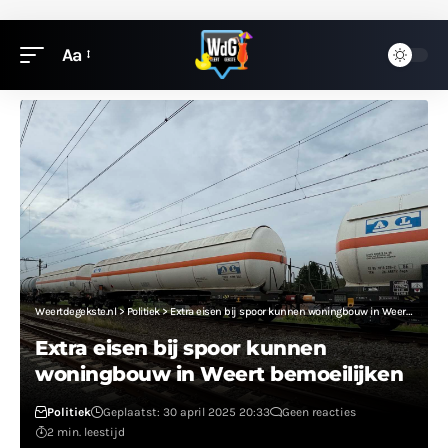
Aa
Weertdegekste.nl
>
Politiek
>
Extra eisen bij spoor kunnen woningbouw in Weert bemoeilijken
Extra eisen bij spoor kunnen
woningbouw in Weert bemoeilijken
Politiek
Geplaatst: 30 april 2025 20:33
Geen reacties
2 min. leestijd