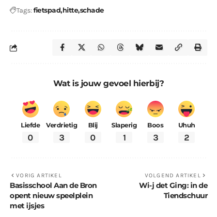
fietspad
hitte
schade
Tags:
Wat is jouw gevoel hierbij?
Liefde
Verdrietig
Blij
Slaperig
Boos
Uhuh
0
3
0
1
3
2
VORIG ARTIKEL
VOLGEND ARTIKEL
Basisschool Aan de Bron
Wi-j det Ging: in de
opent nieuw speelplein
Tiendschuur
met ijsjes