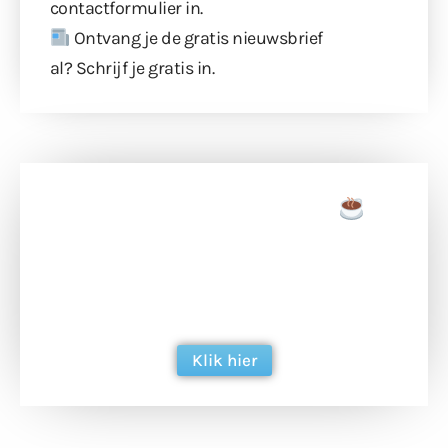
contactformulier
in.
Ontvang je de gratis nieuwsbrief
al?
Schrijf je gratis in
.
Doneer een tas koffie
Doneer het WdG-team een kop koffie en
ondersteun hun inzet voor dagelijks gratis
berichtgeving. Dank je wel alvast!
Klik hier