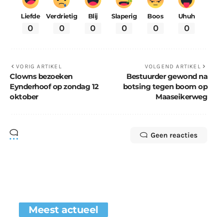
Liefde
Verdrietig
Blij
Slaperig
Boos
Uhuh
0
0
0
0
0
0
VORIG ARTIKEL
VOLGEND ARTIKEL
Clowns bezoeken
Bestuurder gewond na
Eynderhoof op zondag 12
botsing tegen boom op
oktober
Maaseikerweg
Geen reacties
Meest actueel