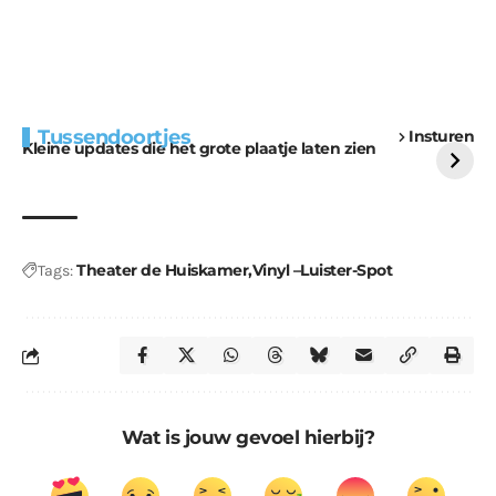
Extra bouwmateriaal
Tunnels blijven een
Tussendoortjes
Insturen
voor kabouters
uitdaging
Kleine updates die het grote plaatje laten zien
Theater de Huiskamer
Vinyl –Luister-Spot
Tags:
Wat is jouw gevoel hierbij?