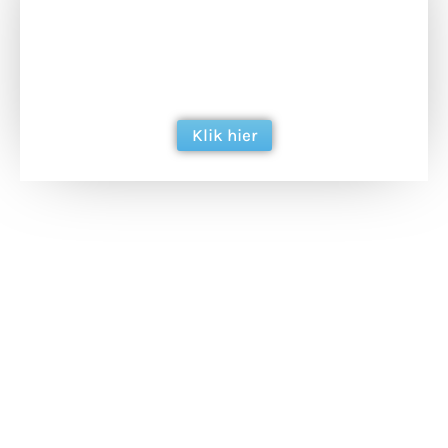
Doneer het WdG-team een kop koffie en
ondersteun hun inzet voor dagelijks gratis
berichtgeving. Dank je wel alvast!
Klik hier