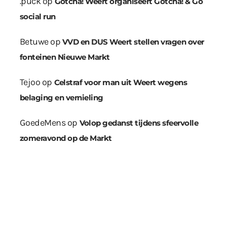
.puck
op
Gotcha! Weert organiseert Gotcha! & Go
social run
Betuwe
op
VVD en DUS Weert stellen vragen over
fonteinen Nieuwe Markt
Tejoo
op
Celstraf voor man uit Weert wegens
belaging en vernieling
GoedeMens
op
Volop gedanst tijdens sfeervolle
zomeravond op de Markt