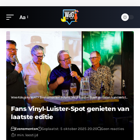
Aa
Weertdegekste.nl
>
Evenementen
>
Fans Vinyl-Luister-Spot genieten van laatste editie
Fans Vinyl-Luister-Spot genieten van
laatste editie
Evenementen
Geplaatst: 5 oktober 2025 20:20
Geen reacties
1 min. leestijd