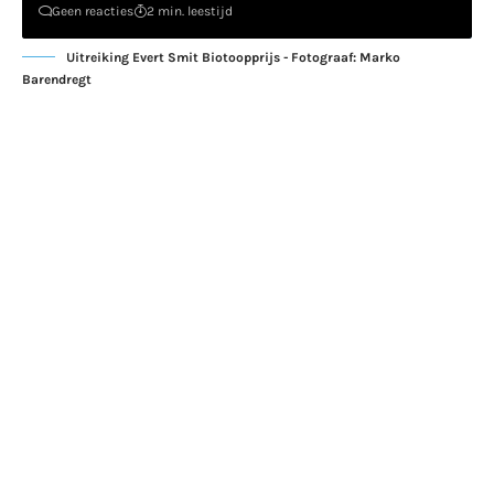
Geen reacties
2 min. leestijd
Uitreiking Evert Smit Biotoopprijs - Fotograaf: Marko
Barendregt