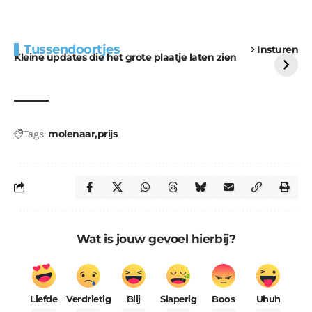
Extra bouwmateriaal
Tunnels blijven een
Tussendoortjes
Insturen
voor kabouters
uitdaging
Kleine updates die het grote plaatje laten zien
molenaar
prijs
Tags:
Wat is jouw gevoel hierbij?
Liefde
Verdrietig
Blij
Slaperig
Boos
Uhuh