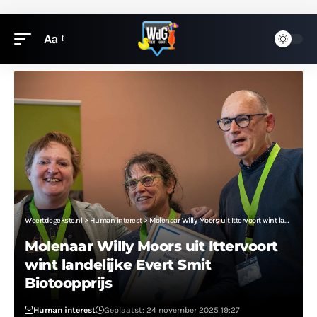
Aa
Weertdegekste.nl
>
Human interest
>
Molenaar Willy Moors uit Ittervoort wint landelijke Evert Smit Biotoopprijs
Molenaar Willy Moors uit Ittervoort
wint landelijke Evert Smit
Biotoopprijs
Human interest
Geplaatst: 24 november 2025 19:27