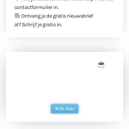
contactformulier
in.
Ontvang je de gratis nieuwsbrief
al?
Schrijf je gratis in
.
Doneer een tas koffie
Doneer het WdG-team een kop koffie en
ondersteun hun inzet voor dagelijks gratis
berichtgeving. Dank je wel alvast!
Klik hier