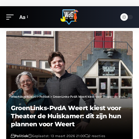
Aa
Weertdegekste.nl
>
Politiek
>
GroenLinks-PvdA Weert kiest voor Theater de Huiskamer: dit zijn hun plannen voor Weert
GroenLinks-PvdA Weert kiest voor
Theater de Huiskamer: dit zijn hun
plannen voor Weert
Politiek
Geplaatst: 13 maart 2026 21:00
2 reacties