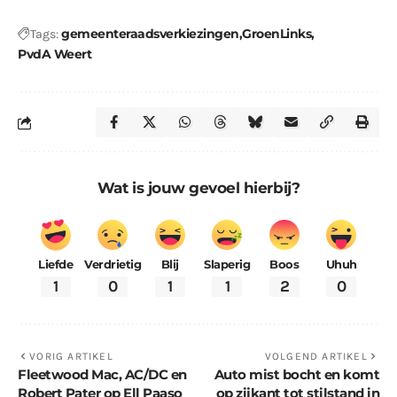
gemeenteraadsverkiezingen
GroenLinks
Tags:
PvdA Weert
Wat is jouw gevoel hierbij?
Liefde
Verdrietig
Blij
Slaperig
Boos
Uhuh
1
0
1
1
2
0
VORIG ARTIKEL
VOLGEND ARTIKEL
Fleetwood Mac, AC/DC en
Auto mist bocht en komt
Robert Pater op Ell Paaso
op zijkant tot stilstand in