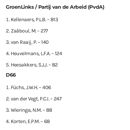
GroenLinks / Partij van de Arbeid (PvdA)
Kellenaers, P.L.B. – 813
Zaâboul, M. – 277
van Raaij, P. – 140
Heuvelmans, L.F.A. – 124
Heesakkers, S.J.J. – 82
D66
Füchs, J.W.H. – 406
van der Vegt, P.C.I. – 247
Wieringa, N.M. – 88
Korten, E.P.M. – 68