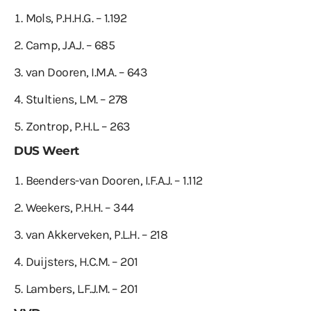
Mols, P.H.H.G. – 1.192
Camp, J.A.J. – 685
van Dooren, I.M.A. – 643
Stultiens, L.M. – 278
Zontrop, P.H.L. – 263
DUS Weert
Beenders-van Dooren, I.F.A.J. – 1.112
Weekers, P.H.H. – 344
van Akkerveken, P.L.H. – 218
Duijsters, H.C.M. – 201
Lambers, L.F.J.M. – 201