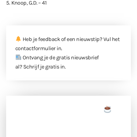
Knoop, G.D. – 41
Heb je feedback of een nieuwstip? Vul
het
contactformulier
in.
Ontvang je de gratis nieuwsbrief
al?
Schrijf je gratis in
.
Doneer een tas koffie
Doneer het WdG-team een kop koffie en
ondersteun hun inzet voor dagelijks gratis