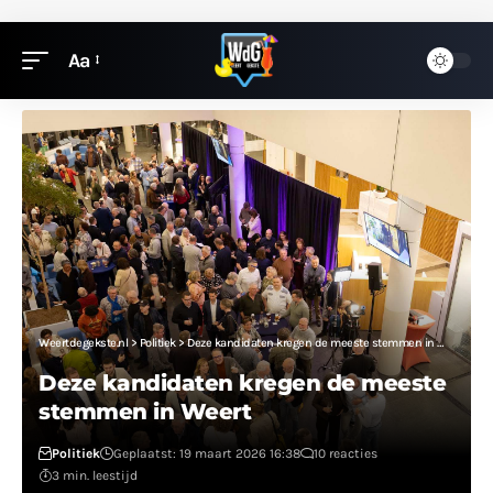
Aa
Weertdegekste.nl
>
Politiek
>
Deze kandidaten kregen de meeste stemmen in Weert
Deze kandidaten kregen de meeste
stemmen in Weert
Politiek
Geplaatst: 19 maart 2026 16:38
10 reacties
3 min. leestijd