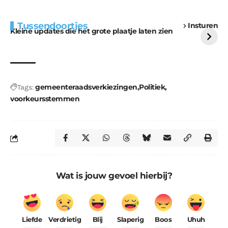
Extra bouwmateriaal
Tunnels blijven een
Tussendoortjes
Insturen
voor kabouters
uitdaging
Kleine updates die het grote plaatje laten zien
gemeenteraadsverkiezingen
Politiek
Tags:
voorkeursstemmen
Wat is jouw gevoel hierbij?
Liefde
Verdrietig
Blij
Slaperig
Boos
Uhuh