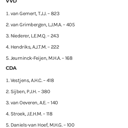
VVD
van Gemert, T.J.J. – 823
van Grimbergen, L.J.M.A. – 405
Niederer, L.E.M.Q. – 243
Hendriks, A.J.T.M. – 222
Jeurninck-Feijen, M.H.A. – 168
CDA
Vestjens, A.H.C. – 418
Sijben, P.J.H. – 380
van Oeveren, A.E. – 140
Stroek, J.E.H.M. – 118
Daniels-van Hoef, M.H.G. – 100