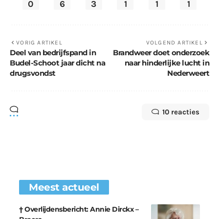
0
6
3
1
1
1
VORIG ARTIKEL
VOLGEND ARTIKEL
Deel van bedrijfspand in
Brandweer doet onderzoek
Budel-Schoot jaar dicht na
naar hinderlijke lucht in
drugsvondst
Nederweert
10 reacties
Meest actueel
† Overlijdensbericht: Annie Dirckx –