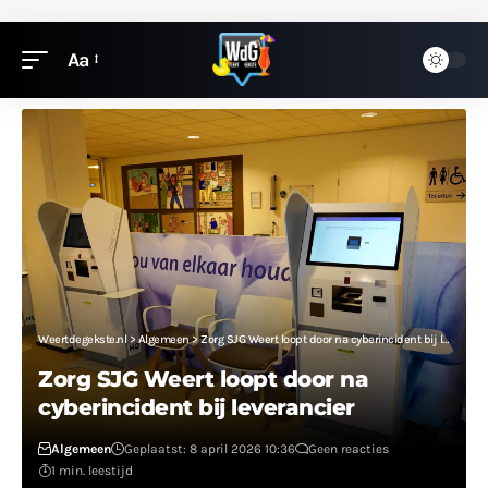
Aa
Weertdegekste.nl
>
Algemeen
>
Zorg SJG Weert loopt door na cyberincident bij leverancier
Zorg SJG Weert loopt door na
cyberincident bij leverancier
Algemeen
Geplaatst: 8 april 2026 10:36
Geen reacties
1 min. leestijd