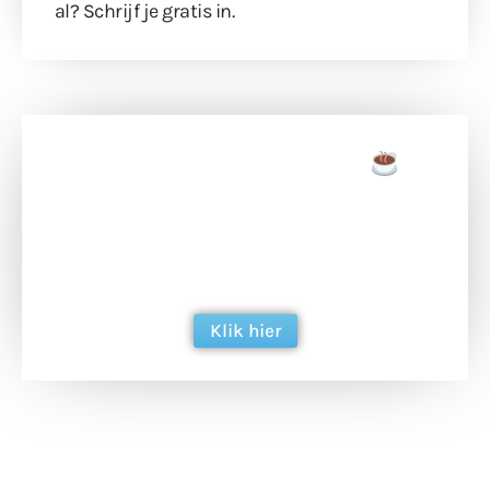
al?
Schrijf je gratis in
.
Doneer een tas koffie
Doneer het WdG-team een kop koffie en
ondersteun hun inzet voor dagelijks gratis
berichtgeving. Dank je wel alvast!
Klik hier