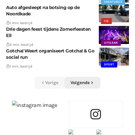
VACATURES
Auto afgesleept na botsing op de
Noordkade
112
1 min. leestijd
Drie dagen feest tijdens Zomerfeesten
Ell
UITGAAN
2 min. leestijd
Gotcha! Weert organiseert Gotcha! & Go
social run
SPORT
1 min. leestijd
Vorige
Volgende