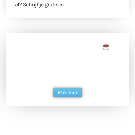
al?
Schrijf je gratis in
.
Doneer een tas koffie
Doneer het WdG-team een kop koffie en
ondersteun hun inzet voor dagelijks gratis
berichtgeving. Dank je wel alvast!
Klik hier