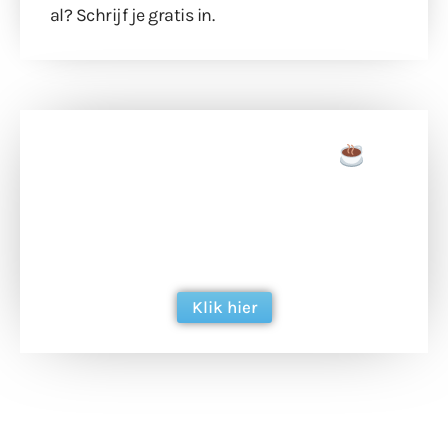
al?
Schrijf je gratis in
.
Doneer een tas koffie
Doneer het WdG-team een kop koffie en
ondersteun hun inzet voor dagelijks gratis
berichtgeving. Dank je wel alvast!
Klik hier