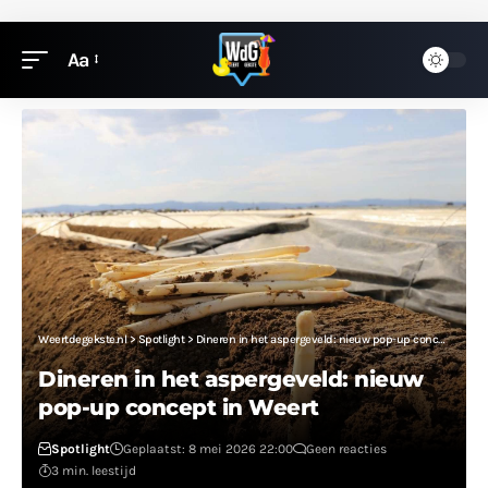
Aa
Weertdegekste.nl
>
Spotlight
>
Dineren in het aspergeveld: nieuw pop-up concept in Weert
Dineren in het aspergeveld: nieuw
pop-up concept in Weert
Spotlight
Geplaatst: 8 mei 2026 22:00
Geen reacties
3 min. leestijd