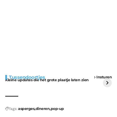
Extra bouwmateriaal
Tunnels blijven een
Tussendoortjes
Insturen
voor kabouters
uitdaging
Kleine updates die het grote plaatje laten zien
asperges
dineren
pop-up
Tags: