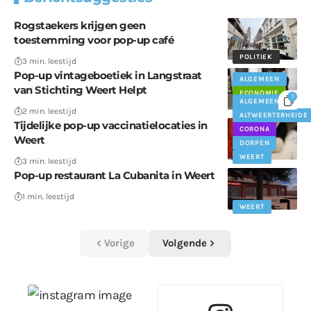
Rogstaekers krijgen geen
toestemming voor pop-up café
POLITIEK
3 min. leestijd
Pop-up vintageboetiek in Langstraat
ALGEMEEN
van Stichting Weert Helpt
ECONOMIE
1
ALGEMEEN
WEERT
2 min. leestijd
ALTWEERTERHEIDE
Tijdelijke pop-up vaccinatielocaties in
CORONA
Weert
DORPEN
WEERT
3 min. leestijd
Pop-up restaurant La Cubanita in Weert
1 min. leestijd
WEERT
Vorige
Volgende