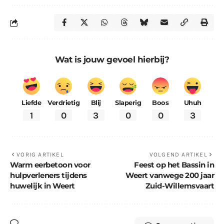
Wat is jouw gevoel hierbij?
Liefde
Verdrietig
Blij
Slaperig
Boos
Uhuh
1
0
3
0
0
3
VORIG ARTIKEL
VOLGEND ARTIKEL
Warm eerbetoon voor
Feest op het Bassin in
hulpverleners tijdens
Weert vanwege 200 jaar
huwelijk in Weert
Zuid-Willemsvaart