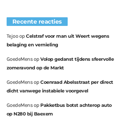
Recente reacties
Tejoo
op
Celstraf voor man uit Weert wegens
belaging en vernieling
GoedeMens
op
Volop gedanst tijdens sfeervolle
zomeravond op de Markt
GoedeMens
op
Coenraad Abelsstraat per direct
dicht vanwege instabiele voorgevel
GoedeMens
op
Pakketbus botst achterop auto
op N280 bij Baexem