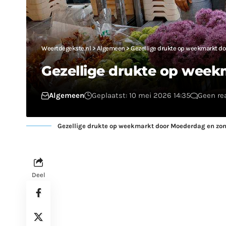
Weertdegekste.nl
>
Algemeen
>
Gezellige drukte op weekmarkt d
Gezellige drukte op wee
Algemeen
Geplaatst: 10 mei 2026 14:35
Geen re
Gezellige drukte op weekmarkt door Moederdag en zo
Deel