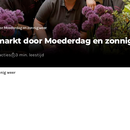
oor Moederdag en zonnig weer
kmarkt door Moederdag en zonni
acties
3 min. leestijd
nnig weer