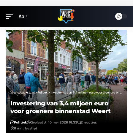
Aa
Weertdegekste.nl
>
Politiek
>
Investering van 3,4 miljoen euro voor groenere binnenstad Weert
Investering van 3,4 miljoen euro
voor groenere binnenstad Weert
Politiek
Geplaatst: 10 mei 2026 16:33
2 reacties
6 min. leestijd