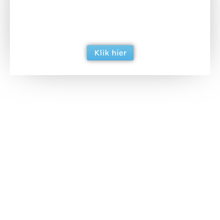
Doneer het WdG-team een kop koffie en
ondersteun hun inzet voor dagelijks gratis
berichtgeving. Dank je wel alvast!
Klik hier