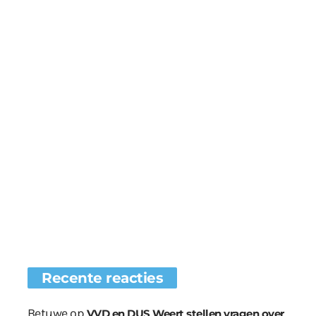
Recente reacties
Betuwe
op
VVD en DUS Weert stellen vragen over