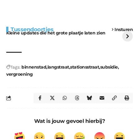
Extra bouwmateriaal
Tunnels blijven een
Tussendoortjes
Insturen
voor kabouters
uitdaging
Kleine updates die het grote plaatje laten zien
binnenstad
langstraat
stationsstraat
subsidie
Tags:
vergroening
Wat is jouw gevoel hierbij?