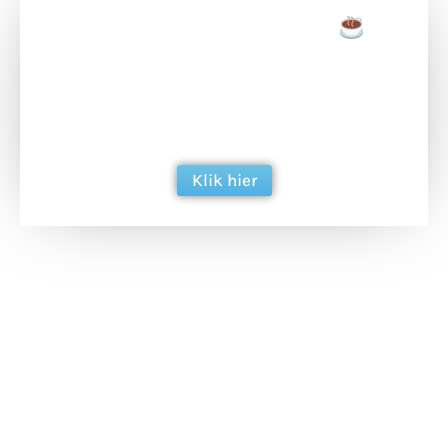
Doneer een tas koffie
Doneer het WdG-team een kop koffie en
ondersteun hun inzet voor dagelijks gratis
berichtgeving. Dank je wel alvast!
Klik hier