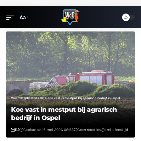
Aa
Weertdegekste.nl
>
112
>
Koe vast in mestput bij agrarisch bedrijf in Ospel
Koe vast in mestput bij agrarisch
bedrijf in Ospel
112
Geplaatst: 16 mei 2026 08:53
Geen reacties
1 min. leestijd