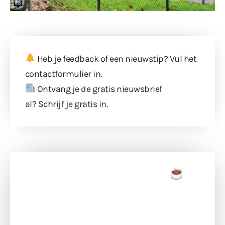
Heb je feedback of een nieuwstip? Vul
het
contactformulier
in.
Ontvang je de gratis nieuwsbrief
al?
Schrijf je gratis in
.
Doneer een tas koffie
Doneer het WdG-team een kop koffie en
ondersteun hun inzet voor dagelijks gratis