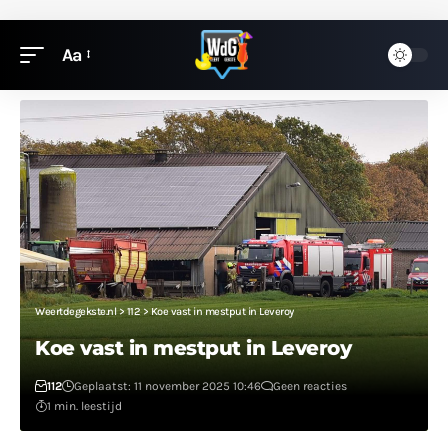
Aa
Weertdegekste.nl
>
112
>
Koe vast in mestput in Leveroy
Koe vast in mestput in Leveroy
112
Geplaatst: 11 november 2025 10:46
Geen reacties
1 min. leestijd