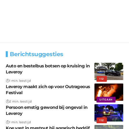
Berichtsuggesties
Auto en bestelbus botsen op kruising in
Leveroy
112
1 min. leestijd
Leveroy maakt zich op voor Outrageous
Festival
UITGAAN
2 min. leestijd
Persoon ernstig gewond bij ongeval in
Leveroy
112
1 min. leestijd
Koe vast in mestput bij agrarisch bedrijf