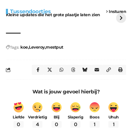
Extra bouwmateriaal
Tunnels blijven een
Tussendoortjes
Insturen
voor kabouters
uitdaging
Kleine updates die het grote plaatje laten zien
koe
Leveroy
mestput
Tags:
Wat is jouw gevoel hierbij?
Liefde
Verdrietig
Blij
Slaperig
Boos
Uhuh
0
4
0
0
1
1