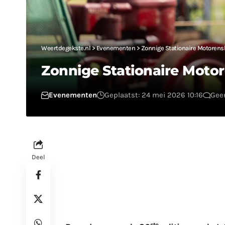
Weertdegekste.nl
>
Evenementen
>
Zonnige Stationaire Motorens
Zonnige Stationaire Moto
Evenementen
Geplaatst: 24 mei 2026 10:16
Geen
Deel
ste