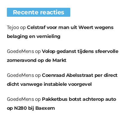
Recente reacties
Tejoo
op
Celstraf voor man uit Weert wegens
belaging en vernieling
GoedeMens
op
Volop gedanst tijdens sfeervolle
zomeravond op de Markt
GoedeMens
op
Coenraad Abelsstraat per direct
dicht vanwege instabiele voorgevel
GoedeMens
op
Pakketbus botst achterop auto
op N280 bij Baexem