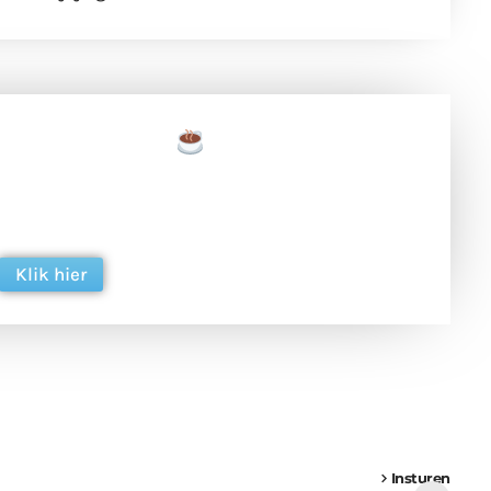
een tas koffie
 en ondersteun hun inzet voor dagelijks gratis
ing. Dank je wel alvast!
Klik hier
een
Weer een
Luchtballon boven
Ni
vrachtwagen vast
Weert
ge
Insturen