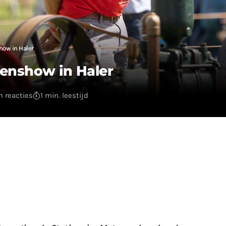
how in Haler
renshow in Haler
 reacties
1 min. leestijd