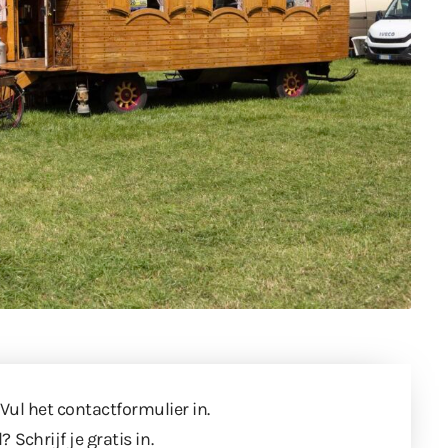
 Vul
het contactformulier
in.
l?
Schrijf je gratis in
.