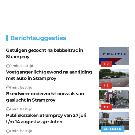
Berichtsuggesties
Getuigen gezocht na babbeltruc in
Stramproy
112
2 min. leestijd
Voetganger lichtgewond na aanrijding
met auto in Stramproy
112
1 min. leestijd
Brandweer onderzoekt oorzaak van
gaslucht in Stramproy
112
1 min. leestijd
Publiekszaken Stramproy van 27 juli
t/m 14 augustus gesloten
ALGEMEEN
1 min. leestijd