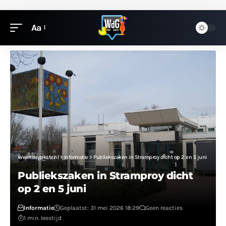
Aa
Weertdegekste.nl
>
Informatie
>
Publiekszaken in Stramproy dicht op 2 en 5 juni
Publiekszaken in Stramproy dicht
op 2 en 5 juni
Informatie
Geplaatst: 31 mei 2026 18:29
Geen reacties
1 min. leestijd