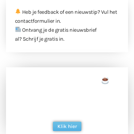
Heb je feedback of een nieuwstip? Vul
het
contactformulier
in.
Ontvang je de gratis nieuwsbrief
al?
Schrijf je gratis in
.
Doneer een tas koffie
Doneer het WdG-team een kop koffie en
ondersteun hun inzet voor dagelijks gratis
berichtgeving. Dank je wel alvast!
Klik hier