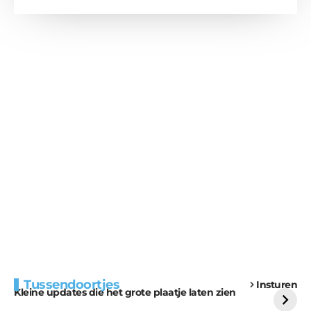
Extra bouwmateriaal
Tunnels blijven een
Tussendoortjes
Insturen
voor kabouters
uitdaging
Kleine updates die het grote plaatje laten zien