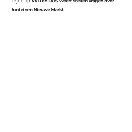
Tejoo
op
VVD en DUS Weert stellen vragen over
fonteinen Nieuwe Markt