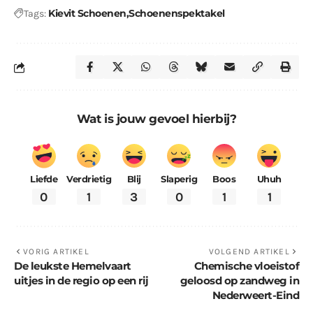
Kievit Schoenen
Schoenenspektakel
Tags:
Wat is jouw gevoel hierbij?
Liefde
Verdrietig
Blij
Slaperig
Boos
Uhuh
0
1
3
0
1
1
VORIG ARTIKEL
VOLGEND ARTIKEL
De leukste Hemelvaart
Chemische vloeistof
uitjes in de regio op een rij
geloosd op zandweg in
Nederweert-Eind