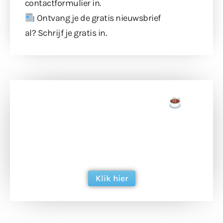
contactformulier
in.
Ontvang je de gratis nieuwsbrief
al?
Schrijf je gratis in
.
Doneer een tas koffie
Doneer het WdG-team een kop koffie en
ondersteun hun inzet voor dagelijks gratis
berichtgeving. Dank je wel alvast!
Klik hier