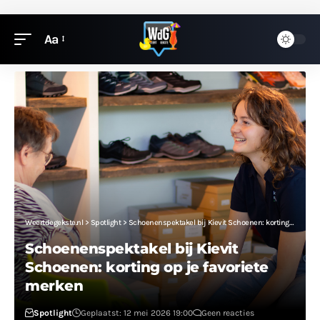
Aa
Weertdegekste.nl
>
Spotlight
>
Schoenenspektakel bij Kievit Schoenen: korting op je favoriete merken
Schoenenspektakel bij Kievit
Schoenen: korting op je favoriete
merken
Spotlight
Geplaatst: 12 mei 2026 19:00
Geen reacties