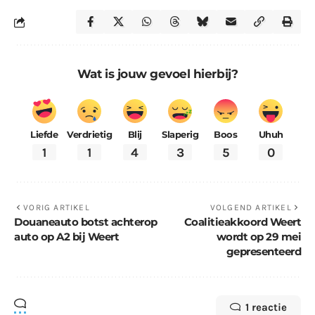
Wat is jouw gevoel hierbij?
Liefde
Verdrietig
Blij
Slaperig
Boos
Uhuh
1
1
4
3
5
0
VORIG ARTIKEL
VOLGEND ARTIKEL
Douaneauto botst achterop
Coalitieakkoord Weert
auto op A2 bij Weert
wordt op 29 mei
gepresenteerd
1 reactie