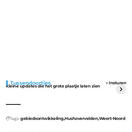
Extra bouwmateriaal
Tunnels blijven een
Tussendoortjes
Insturen
voor kabouters
uitdaging
Kleine updates die het grote plaatje laten zien
gebiedsontwikkeling
Hushovervelden
Weert-Noord
Tags: