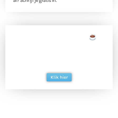
al?
Schrijf je gratis in
.
Doneer een tas koffie
Doneer het WdG-team een kop koffie en
ondersteun hun inzet voor dagelijks gratis
berichtgeving. Dank je wel alvast!
Klik hier