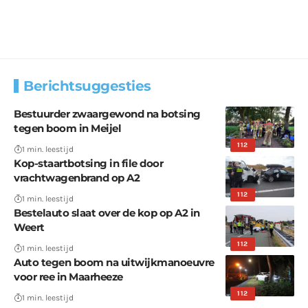
Berichtsuggesties
Bestuurder zwaargewond na botsing
tegen boom in Meijel
112
1 min. leestijd
Kop-staartbotsing in file door
vrachtwagenbrand op A2
112
1 min. leestijd
Bestelauto slaat over de kop op A2 in
Weert
112
1 min. leestijd
Auto tegen boom na uitwijkmanoeuvre
voor ree in Maarheeze
112
1 min. leestijd