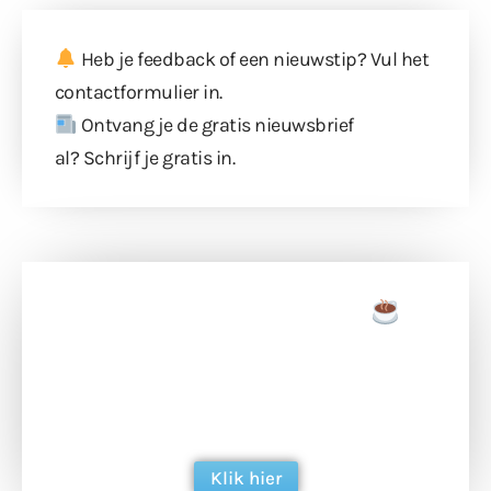
Heb je feedback of een nieuwstip? Vul
het
contactformulier
in.
Ontvang je de gratis nieuwsbrief
al?
Schrijf je gratis in
.
Doneer een tas koffie
Doneer het WdG-team een kop koffie en
ondersteun hun inzet voor dagelijks gratis
berichtgeving. Dank je wel alvast!
Klik hier