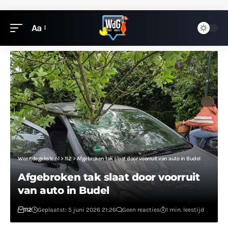
Aa
Weertdegekste.nl
>
112
>
Afgebroken tak slaat door voorruit van auto in Budel
Afgebroken tak slaat door voorruit
van auto in Budel
112
Geplaatst: 5 juni 2026 21:26
Geen reacties
1 min. leestijd