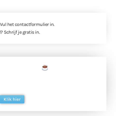
 Vul
het contactformulier
in.
l?
Schrijf je gratis in
.
een tas koffie
 en ondersteun hun inzet voor dagelijks gratis
ing. Dank je wel alvast!
Klik hier