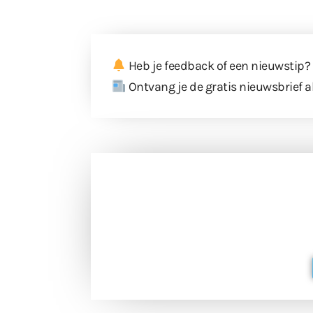
Heb je feedback of een nieuwstip?
Ontvang je de gratis nieuwsbrief a
Doneer 
Doneer het WdG-team een kop koffie
berichtgev