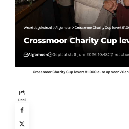
Weertdegekste.nl
>
Algemeen
>
Crossmoor Charity Cup levert 91.0
Crossmoor Charity Cup le
Algemeen
Geplaatst: 6 juni 2026 10:48
1 reactie
Crossmoor Charity Cup levert 91.000 euro op voor Vrie
Deel