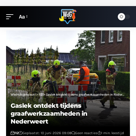
Aa
Weertdegekste.nl
>
112
>
Gaslek ontdekt tijdens graafwerkzaamheden in Nederweert
Gaslek ontdekt tijdens
graafwerkzaamheden in
Nederweert
112
Geplaatst: 10 juni 2026 09:08
Geen reacties
1 min. leestijd