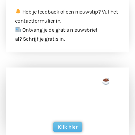
Heb je feedback of een nieuwstip? Vul
het
contactformulier
in.
Ontvang je de gratis nieuwsbrief
al?
Schrijf je gratis in
.
Doneer een tas koffie
Doneer het WdG-team een kop koffie en
ondersteun hun inzet voor dagelijks gratis
berichtgeving. Dank je wel alvast!
Klik hier