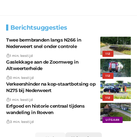
Berichtsuggesties
Twee bermbranden langs N266 in
Nederweert snel onder controle
112
1 min. leestijd
Gaslekkage aan de Zoomweg in
Altweerterheide
112
0 min. leestijd
Verkeershinder na kop-staartbotsing op
N275 bij Nederweert
112
1 min. leestijd
Erfgoed en historie centraal tijdens
wandeling in Roeven
UITGAAN
3 min. leestijd