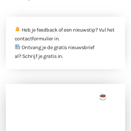
Heb je feedback of een nieuwstip? Vul
het
contactformulier
in.
Ontvang je de gratis nieuwsbrief
al?
Schrijf je gratis in
.
Doneer een tas koffie
Doneer het WdG-team een kop koffie en
ondersteun hun inzet voor dagelijks gratis
berichtgeving. Dank je wel alvast!