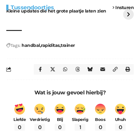
Extra bouwmateriaal
Tunnels blijven een
Tussendoortjes
Insturen
voor kabouters
uitdaging
Kleine updates die het grote plaatje laten zien
handbal
rapiditas
trainer
Tags:
Wat is jouw gevoel hierbij?
Liefde
Verdrietig
Blij
Slaperig
Boos
Uhuh
0
0
0
1
0
0