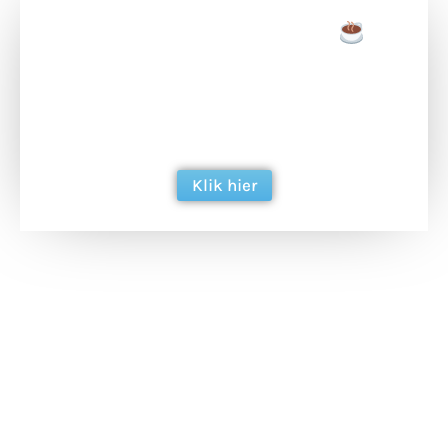
Doneer een tas koffie
Doneer het WdG-team een kop koffie en
ondersteun hun inzet voor dagelijks gratis
berichtgeving. Dank je wel alvast!
Klik hier