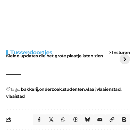
Extra bouwmateriaal
Tunnels blijven een
Tussendoortjes
Insturen
voor kabouters
uitdaging
Kleine updates die het grote plaatje laten zien
bakkerij
onderzoek
studenten
vlaai
vlaaienstad
Tags:
vlaaistad