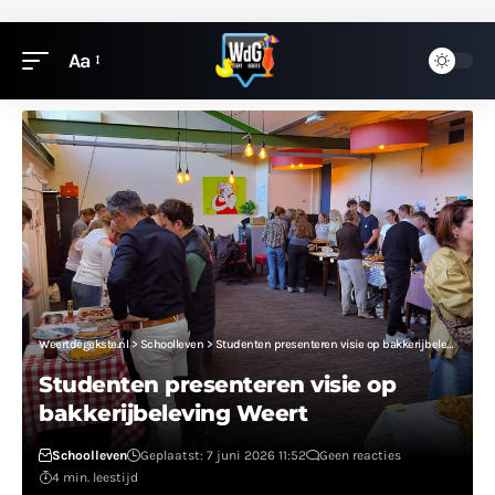
Aa
Weertdegekste.nl
>
Schoolleven
>
Studenten presenteren visie op bakkerijbeleving Weert
Studenten presenteren visie op
bakkerijbeleving Weert
Schoolleven
Geplaatst: 7 juni 2026 11:52
Geen reacties
4 min. leestijd