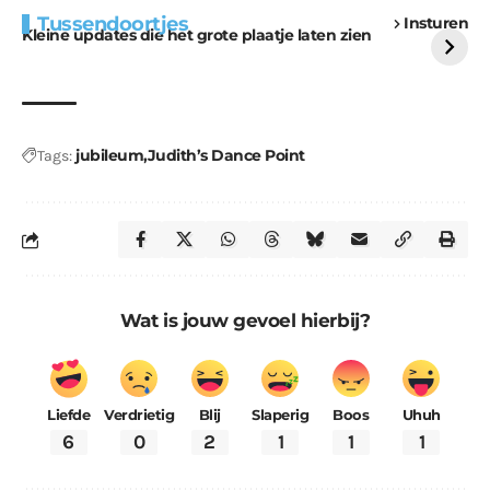
Extra bouwmateriaal
Tunnels blijven een
Tussendoortjes
Insturen
voor kabouters
uitdaging
Kleine updates die het grote plaatje laten zien
jubileum
Judith’s Dance Point
Tags:
Wat is jouw gevoel hierbij?
Liefde
Verdrietig
Blij
Slaperig
Boos
Uhuh
6
0
2
1
1
1