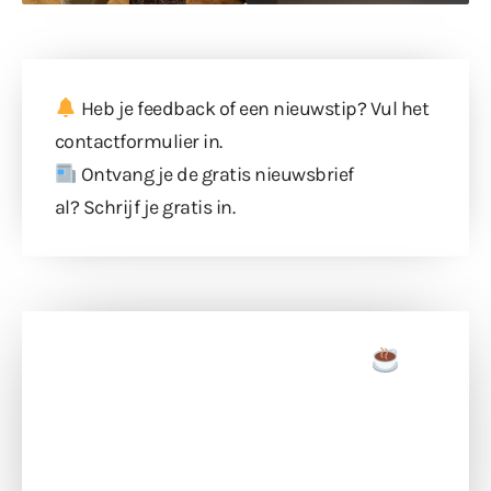
Heb je feedback of een nieuwstip? Vul
het
contactformulier
in.
Ontvang je de gratis nieuwsbrief
al?
Schrijf je gratis in
.
Doneer een tas koffie
Doneer het WdG-team een kop koffie en
ondersteun hun inzet voor dagelijks gratis
berichtgeving. Dank je wel alvast!