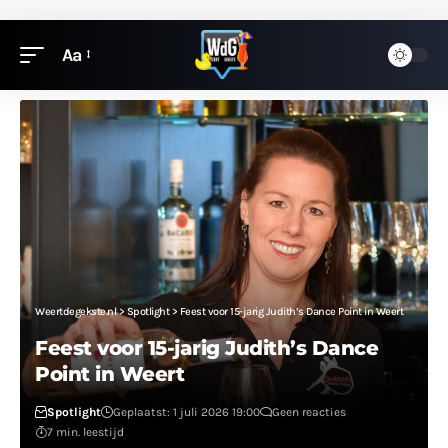
Aa
Weertdegekste.nl
>
Spotlight
>
Feest voor 15-jarig Judith’s Dance Point in Weert
Feest voor 15-jarig Judith’s Dance
Point in Weert
Spotlight
Geplaatst: 1 juli 2026 19:00
Geen reacties
7 min. leestijd