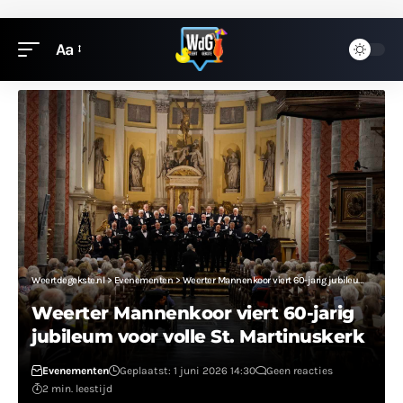
Aa
Weertdegekste.nl
>
Evenementen
>
Weerter Mannenkoor viert 60-jarig jubileum voor volle St. Martinuskerk
Weerter Mannenkoor viert 60-jarig
jubileum voor volle St. Martinuskerk
Evenementen
Geplaatst: 1 juni 2026 14:30
Geen reacties
2 min. leestijd