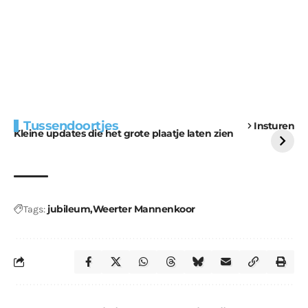
Extra bouwmateriaal
Tunnels blijven een
Tussendoortjes
Insturen
voor kabouters
uitdaging
Kleine updates die het grote plaatje laten zien
jubileum
Weerter Mannenkoor
Tags: