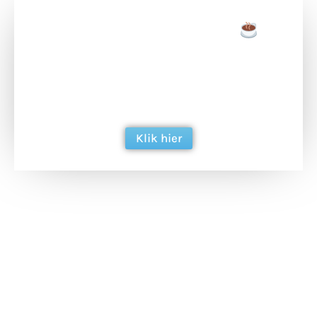
Doneer een tas koffie
Doneer het WdG-team een kop koffie en
ondersteun hun inzet voor dagelijks gratis
berichtgeving. Dank je wel alvast!
Klik hier