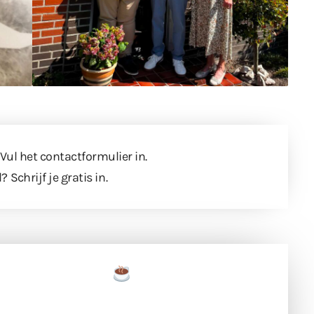
 Vul
het contactformulier
in.
l?
Schrijf je gratis in
.
een tas koffie
 en ondersteun hun inzet voor dagelijks gratis