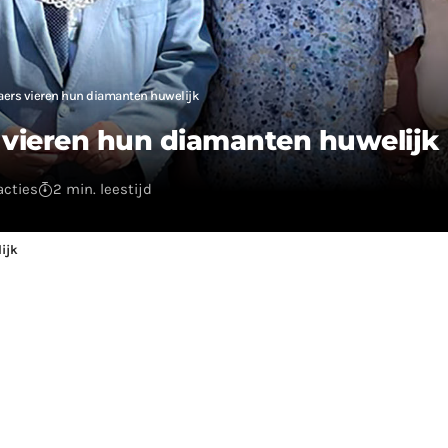
ers vieren hun diamanten huwelijk
vieren hun diamanten huwelijk
acties
2 min. leestijd
ijk