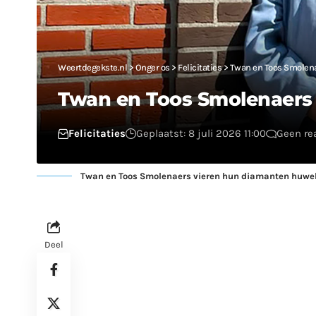
Weertdegekste.nl
>
Onger os
>
Felicitaties
>
Twan en Toos Smolena
Twan en Toos Smolenaers 
Felicitaties
Geplaatst: 8 juli 2026 11:00
Geen re
Twan en Toos Smolenaers vieren hun diamanten huwel
Deel