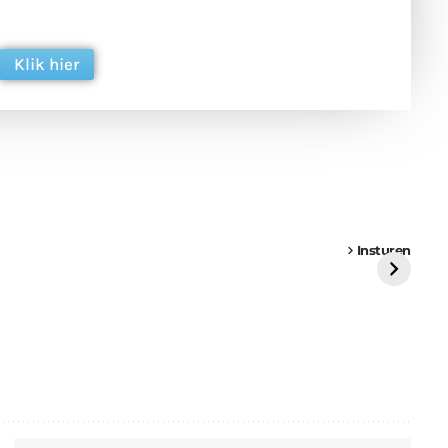
ing. Dank je wel alvast!
Klik hier
een
Weer een
Luchtballon boven
Ni
vrachtwagen vast
Weert
ge
Insturen
St