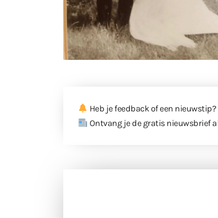
Heb je feedback of een nieuwstip?
Ontvang je de gratis nieuwsbrief a
Doneer 
Doneer het WdG-team een kop koffie