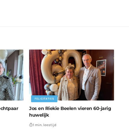
FELICITATIES
echtpaar
Jos en Riekie Beelen vieren 60-jarig
huwelijk
1 min. leestijd