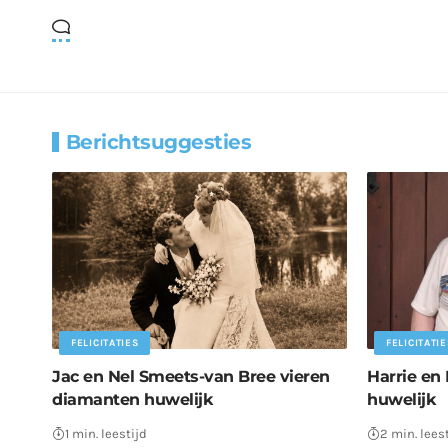
Berichtsuggesties
FELICITATIES
FELICITATIE
Jac en Nel Smeets-van Bree vieren
Harrie en 
diamanten huwelijk
huwelijk
1 min. leestijd
2 min. lees