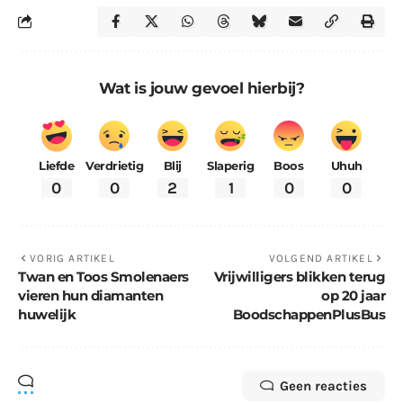
Wat is jouw gevoel hierbij?
Liefde
Verdrietig
Blij
Slaperig
Boos
Uhuh
0
0
2
1
0
0
VORIG ARTIKEL
VOLGEND ARTIKEL
Twan en Toos Smolenaers
Vrijwilligers blikken terug
vieren hun diamanten
op 20 jaar
huwelijk
BoodschappenPlusBus
Geen reacties