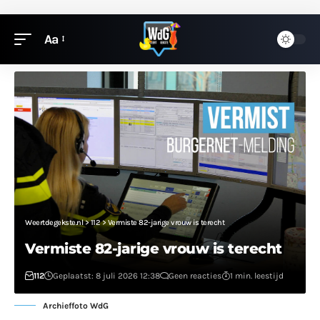
Aa
Weertdegekste.nl
>
112
>
Vermiste 82-jarige vrouw is terecht
Vermiste 82-jarige vrouw is terecht
112
Geplaatst: 8 juli 2026 12:38
Geen reacties
1 min. leestijd
Archieffoto WdG