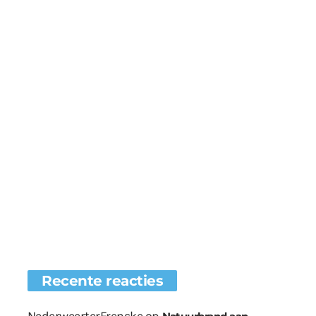
Recente reacties
NederweerterFrenske
op