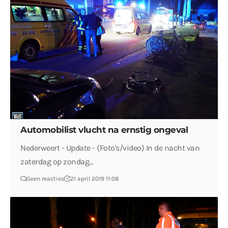
Automobilist vlucht na ernstig ongeval
Nederweert - Update - (Foto's/video) In de nacht van
zaterdag op zondag…
Geen reacties
21 april 2019 11:08