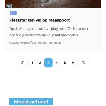
Fietsster ten val op Maaspoort
Op de Maaspoort heeft vrijdag rond 17.45 uur een
eenzijdig verkeersongeval plaatsgevonden.…
Geen reacties
28 januari 2022 18:26
1
2
3
4
5
6
Meest actueel