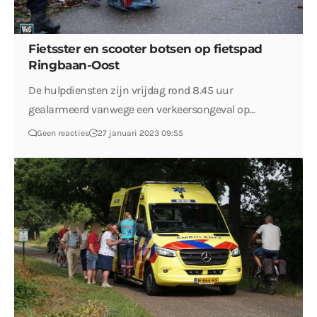
Fietsster en scooter botsen op fietspad
Ringbaan-Oost
De hulpdiensten zijn vrijdag rond 8.45 uur
gealarmeerd vanwege een verkeersongeval op…
Geen reacties
27 januari 2023 09:55