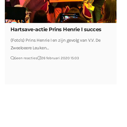
Hartsave-actie Prins Henrie I succes
(Foto's) Prins Henrie I en zijn gevolg van V.V. De
Zweeloeere Leuken…
Geen reacties
26 februari 2020 15:03