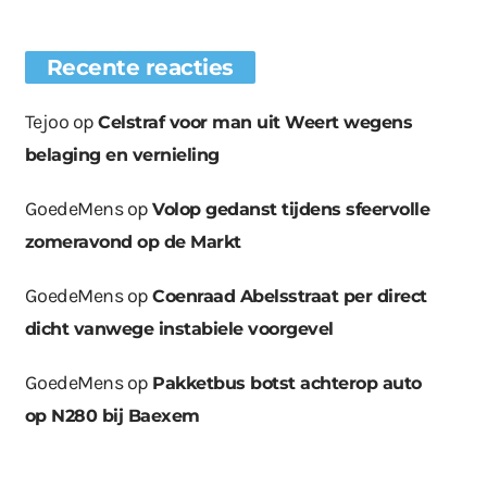
Recente reacties
Tejoo
op
Celstraf voor man uit Weert wegens
belaging en vernieling
GoedeMens
op
Volop gedanst tijdens sfeervolle
zomeravond op de Markt
GoedeMens
op
Coenraad Abelsstraat per direct
dicht vanwege instabiele voorgevel
GoedeMens
op
Pakketbus botst achterop auto
op N280 bij Baexem