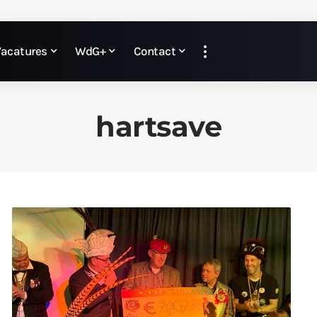
Vacatures
WdG+
Contact
hartsave