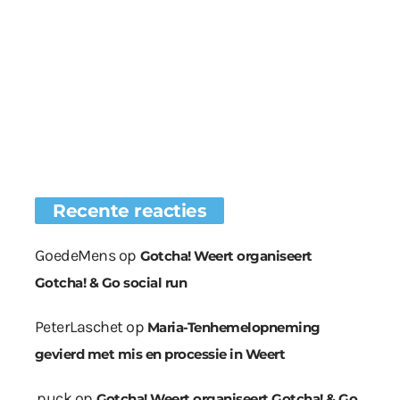
Recente reacties
GoedeMens
op
Gotcha! Weert organiseert
Gotcha! & Go social run
PeterLaschet
op
Maria-Tenhemelopneming
gevierd met mis en processie in Weert
.puck
op
Gotcha! Weert organiseert Gotcha! & Go