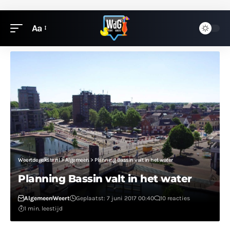
Aa
Weertdegekste.nl
>
Algemeen
>
Planning Bassin valt in het water
Planning Bassin valt in het water
Algemeen
Weert
Geplaatst: 7 juni 2017 00:40
10 reacties
1 min. leestijd