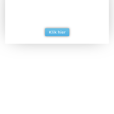
Doneer het WdG-team een kop koffie en
ondersteun hun inzet voor dagelijks gratis
berichtgeving. Dank je wel alvast!
Klik hier