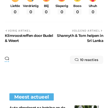
Liefde
Verdrietig
Blij
Slaperig
Boos
Uhuh
0
0
0
0
0
0
VORIG ARTIKEL
VOLGEND ARTIKEL
Klimroostreffen door Budel
Shannyth & Tom helpen in
& Weert
Sri Lanka
10 reacties
Meest actueel
Auto afgesleept na botsing op de