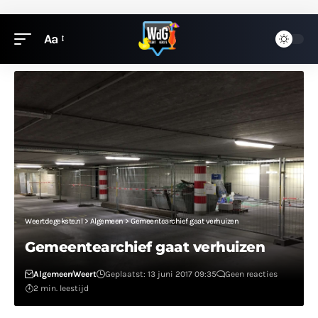
Aa
Weertdegekste.nl
>
Algemeen
>
Gemeentearchief gaat verhuizen
Gemeentearchief gaat verhuizen
Algemeen
Weert
Geplaatst: 13 juni 2017 09:35
Geen reacties
2 min. leestijd