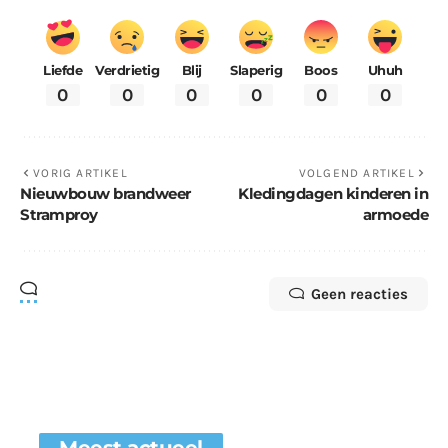
Liefde
Verdrietig
Blij
Slaperig
Boos
Uhuh
0
0
0
0
0
0
VORIG ARTIKEL
VOLGEND ARTIKEL
Nieuwbouw brandweer
Kledingdagen kinderen in
Stramproy
armoede
Geen reacties