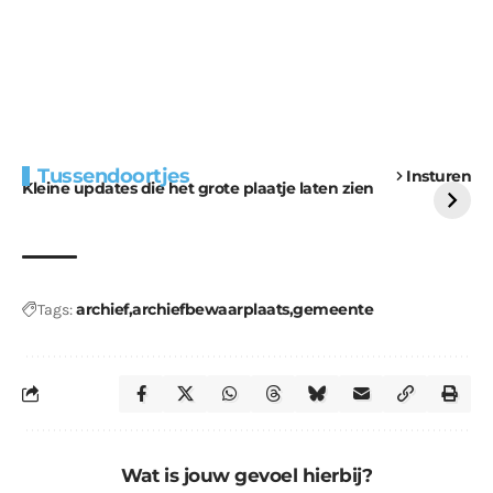
Extra bouwmateriaal
Tunnels blijven een
Tussendoortjes
Insturen
voor kabouters
uitdaging
Kleine updates die het grote plaatje laten zien
archief
archiefbewaarplaats
gemeente
Tags:
Wat is jouw gevoel hierbij?