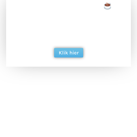
Doneer een tas koffie
Doneer het WdG-team een kop koffie en
ondersteun hun inzet voor dagelijks gratis
berichtgeving. Dank je wel alvast!
Klik hier