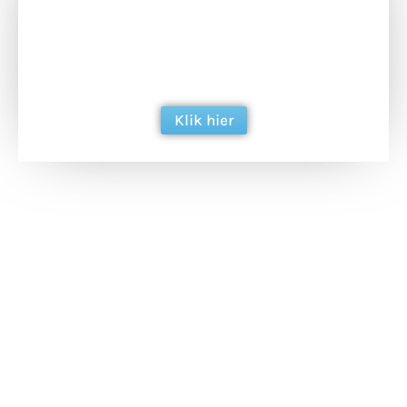
Doneer het WdG-team een kop koffie en
ondersteun hun inzet voor dagelijks gratis
berichtgeving. Dank je wel alvast!
Klik hier