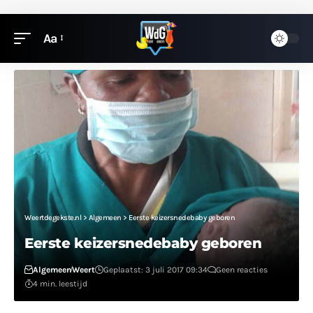
Aa
Weertdegekste.nl
>
Algemeen
>
Eerste keizersnedebaby geboren
Eerste keizersnedebaby geboren
Algemeen
Weert
Geplaatst: 3 juli 2017 09:34
Geen reacties
4 min. leestijd