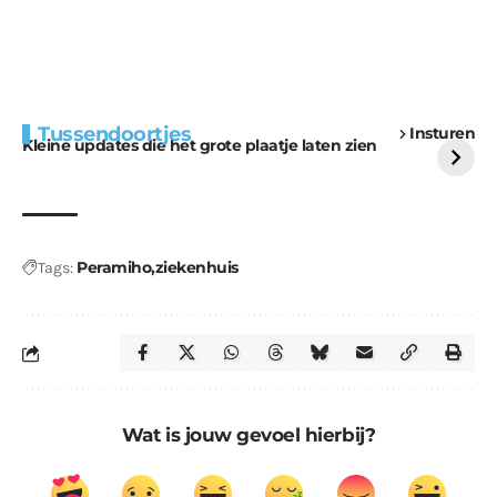
Extra bouwmateriaal
Tunnels blijven een
Tussendoortjes
Insturen
voor kabouters
uitdaging
Kleine updates die het grote plaatje laten zien
Peramiho
ziekenhuis
Tags:
Wat is jouw gevoel hierbij?