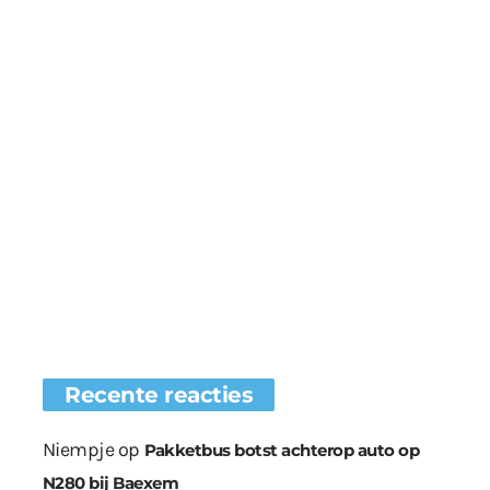
Recente reacties
Niempje
op
Pakketbus botst achterop auto op
N280 bij Baexem