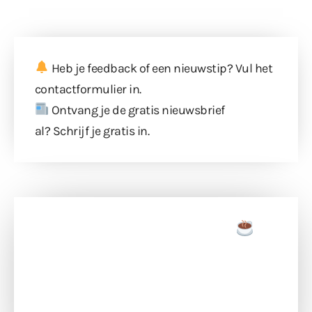
Heb je feedback of een nieuwstip? Vul
het
contactformulier
in.
Ontvang je de gratis nieuwsbrief
al?
Schrijf je gratis in
.
Doneer een tas koffie
Doneer het WdG-team een kop koffie en
ondersteun hun inzet voor dagelijks gratis
berichtgeving. Dank je wel alvast!