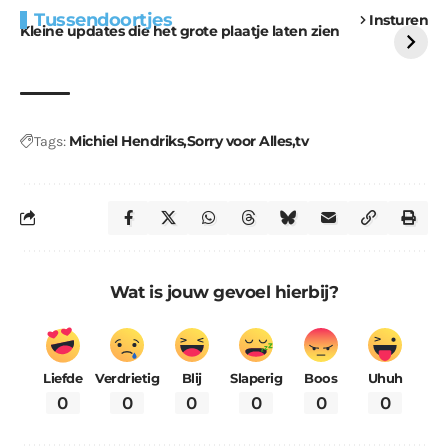
Extra bouwmateriaal
Tunnels blijven een
Tussendoortjes
Insturen
voor kabouters
uitdaging
Kleine updates die het grote plaatje laten zien
Michiel Hendriks
Sorry voor Alles
tv
Tags:
Wat is jouw gevoel hierbij?
Liefde
Verdrietig
Blij
Slaperig
Boos
Uhuh
0
0
0
0
0
0