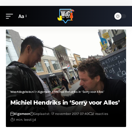
Aa
Weertdegekste.nl
>
Algemeen
>
Michiel Hendriks in ‘Sorry voor Alles’
Michiel Hendriks in ‘Sorry voor Alles’
Algemeen
Geplaatst: 17 november 2017 07:40
2 reacties
1 min. leestijd