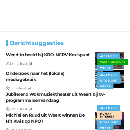
Berichtsuggesties
Weert in beeld bij KRO-NCRV Kruispunt
ALGEMEEN
VASTELAOVENDJ
2 min. leestijd
WEERT
Onderzoek naar het (lokale)
ALGEMEEN
mediagebruik
UITGELICHT
WEERT
1 min. leestijd
Jubilerend Wokmuziektheater uit Weert bij tv-
programma EenVandaag
ALGEMEEN
2 min. leestijd
HUMAN
Michiel en Ruud uit Weert winnen De
INTEREST
Hit Kwis op NPO1
UITGELICHT
WEERT
1 min. leestijd