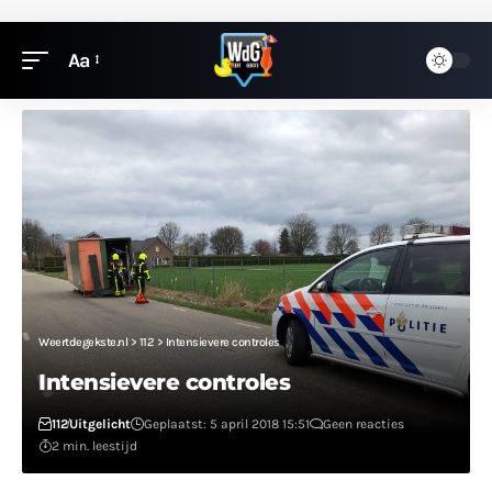
Aa
Weertdegekste.nl
>
112
>
Intensievere controles
Intensievere controles
112
Uitgelicht
Geplaatst: 5 april 2018 15:51
Geen reacties
2 min. leestijd