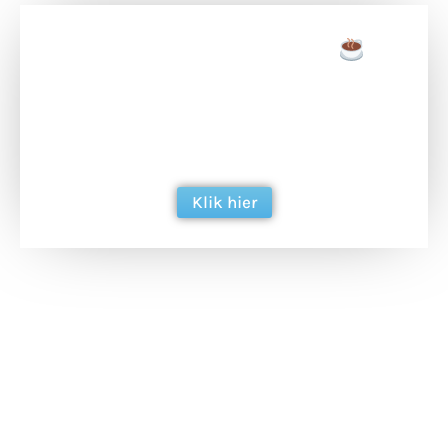
Doneer een tas koffie
Doneer het WdG-team een kop koffie en
ondersteun hun inzet voor dagelijks gratis
berichtgeving. Dank je wel alvast!
Klik hier