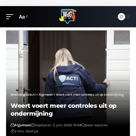
Aa
Weertdegekste.nl
>
Algemeen
>
Weert voert meer controles uit op ondermijning
Weert voert meer controles uit op
ondermijning
Algemeen
Geplaatst: 2 juni 2026 19:48
Geen reacties
3 min. leestijd