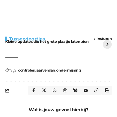
Extra bouwmateriaal
Tunnels blijven een
Tussendoortjes
Insturen
voor kabouters
uitdaging
Kleine updates die het grote plaatje laten zien
controles
jaarverslag
ondermijning
Tags:
Wat is jouw gevoel hierbij?