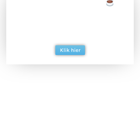
Doneer een tas koffie
Doneer het WdG-team een kop koffie en
ondersteun hun inzet voor dagelijks gratis
berichtgeving. Dank je wel alvast!
Klik hier