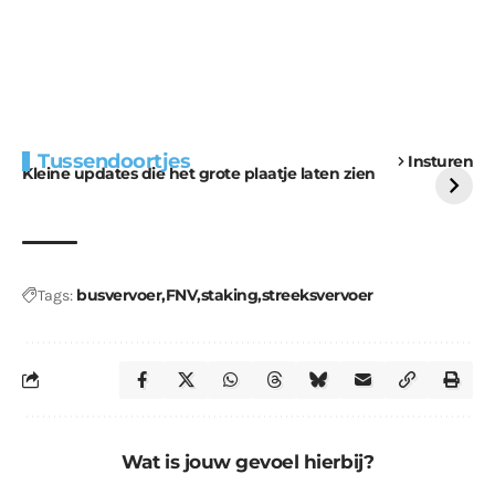
Extra bouwmateriaal
Tunnels blijven een
Tussendoortjes
Insturen
voor kabouters
uitdaging
Kleine updates die het grote plaatje laten zien
busvervoer
FNV
staking
streeksvervoer
Tags:
Wat is jouw gevoel hierbij?