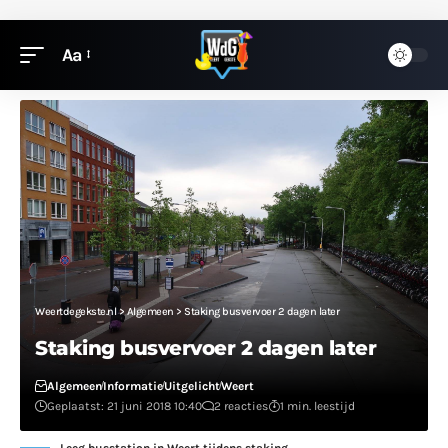
Aa
Weertdegekste.nl
>
Algemeen
>
Staking busvervoer 2 dagen later
Staking busvervoer 2 dagen later
Algemeen
Informatie
Uitgelicht
Weert
Geplaatst: 21 juni 2018 10:40
2 reacties
1 min. leestijd
Leeg busstation in Weert tijdens staking