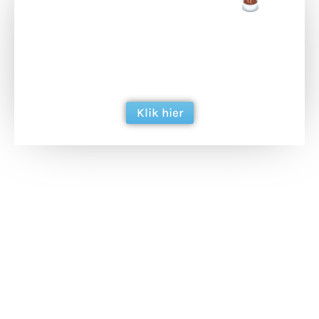
Doneer een tas koffie
Doneer het WdG-team een kop koffie en
ondersteun hun inzet voor dagelijks gratis
berichtgeving. Dank je wel alvast!
Klik hier