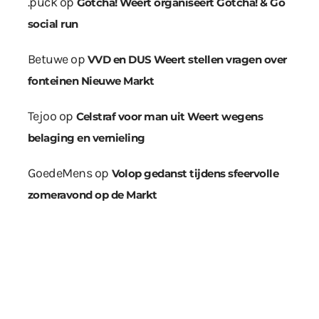
.puck
op
Gotcha! Weert organiseert Gotcha! & Go
social run
Betuwe
op
VVD en DUS Weert stellen vragen over
fonteinen Nieuwe Markt
Tejoo
op
Celstraf voor man uit Weert wegens
belaging en vernieling
GoedeMens
op
Volop gedanst tijdens sfeervolle
zomeravond op de Markt