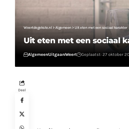
Weertdegekste.nl
>
Algemeen
>
Uit eten met een sociaal karakter
Uit eten met een sociaal k
Algemeen
Uitgaan
Weert
Geplaatst: 27 oktober 20
Deel