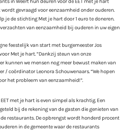
nts in Weert hun deuren voor de EET met je hart
wordt gevraagd voor eenzaamheid onder ouderen.
p je de stichting Met je hart door 1 euro te doneren.
t verzachten van eenzaamheid bij ouderen in uw eigen
e feestelijk van start met burgemeester Jos
oor Met je hart. “Dankzij steun van onze
ster kunnen we mensen nog meer bewust maken van
liger / coördinator Leonora Schouwenaars. “We hopen
or het probleem van eenzaamheid!”.
T met je hart is even simpel als krachtig. Een
pgeteld bij de rekening van de gasten die genieten van
nde restaurants. De opbrengst wordt honderd procent
r ouderen in de gemeente waar de restaurants