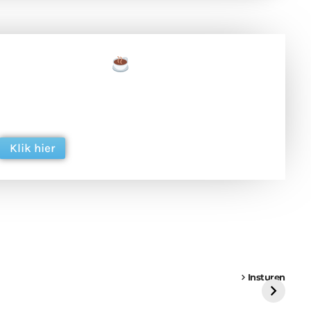
een tas koffie
 en ondersteun hun inzet voor dagelijks gratis
ing. Dank je wel alvast!
Klik hier
een
Weer een
Luchtballon boven
Ni
vrachtwagen vast
Weert
ge
Insturen
St