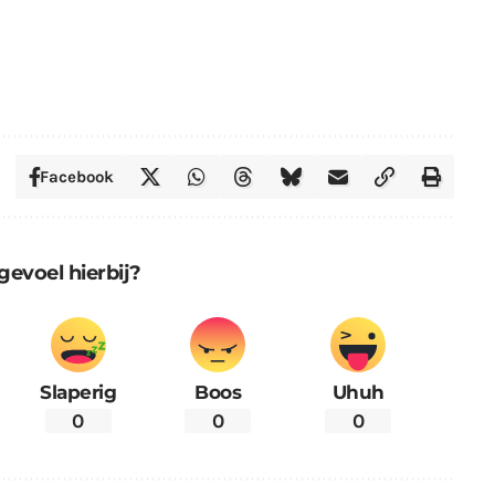
Facebook
gevoel hierbij?
Slaperig
Boos
Uhuh
0
0
0