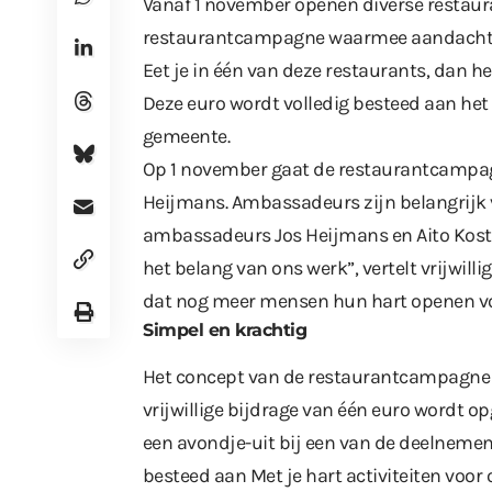
Vanaf 1 november openen diverse restaura
restaurantcampagne waarmee aandacht 
Eet je in één van deze restaurants, dan hel
Deze euro wordt volledig besteed aan he
gemeente.
Op 1 november gaat de restaurantcampagn
Heijmans. Ambassadeurs zijn belangrijk v
ambassadeurs Jos Heijmans en Aito Ko
het belang van ons werk”, vertelt vrijwil
dat nog meer mensen hun hart openen vo
Simpel en krachtig
Het concept van de restaurantcampagne EE
vrijwillige bijdrage van één euro wordt o
een avondje-uit bij een van de deelneme
besteed aan Met je hart activiteiten voo