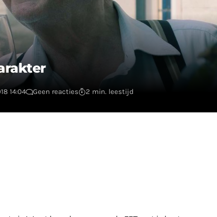
arakter
18 14:04
Geen reacties
2 min. leestijd