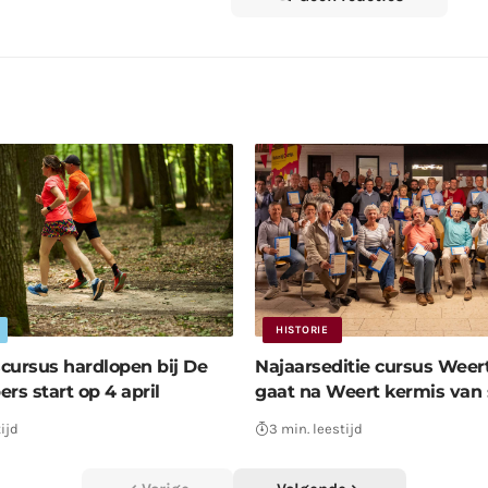
HISTORIE
cursus hardlopen bij De
Najaarseditie cursus Weert
rs start op 4 april
gaat na Weert kermis van 
ijd
3 min. leestijd