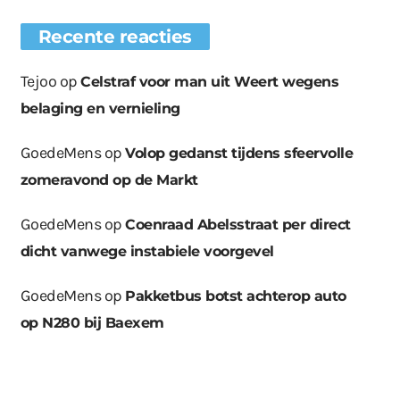
Recente reacties
Tejoo
op
Celstraf voor man uit Weert wegens
belaging en vernieling
GoedeMens
op
Volop gedanst tijdens sfeervolle
zomeravond op de Markt
GoedeMens
op
Coenraad Abelsstraat per direct
dicht vanwege instabiele voorgevel
GoedeMens
op
Pakketbus botst achterop auto
op N280 bij Baexem