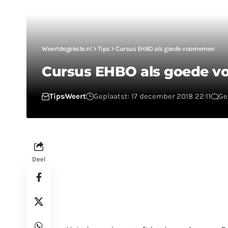
Weertdegekste.nl
>
Tips
>
Cursus EHBO als goede voornemen
Cursus EHBO als goede 
Tips
Weert
Geplaatst: 17 december 2018 22:11
Ge
Deel