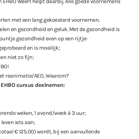
En EHBO Weert helpt daarbij. Alle goede voornemens
tarten met een lang gekoesterd voornemen.
len en gezondheid en geluk. Met de gezondheid is
 puntje gezondheid even op een rijtje:
geprobeerd en is moeilijk;
en niet zo fijn;
HBO!
met reanimatie/AED, Waarom?
n EHBO cursus deelnemen:
ulerende weken, 1 avond/week á 3 uur;
e leven iets aan;
totaal € 125,00) wordt, bij een aanvullende