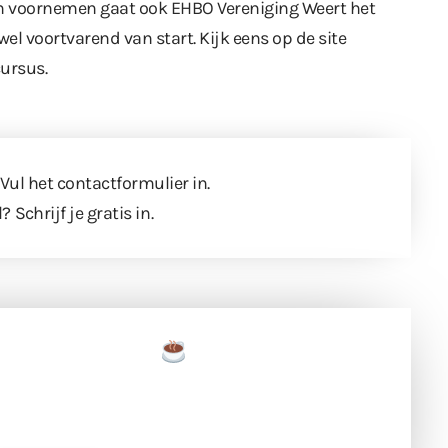
ich voornemen gaat ook EHBO Vereniging Weert het
el voortvarend van start. Kijk eens op de site
cursus.
 Vul
het contactformulier
in.
l?
Schrijf je gratis in
.
een tas koffie
 en ondersteun hun inzet voor dagelijks gratis
ing. Dank je wel alvast!