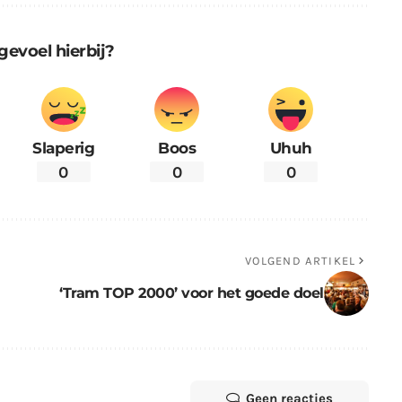
gevoel hierbij?
Slaperig
Boos
Uhuh
0
0
0
VOLGEND ARTIKEL
‘Tram TOP 2000’ voor het goede doel
Geen reacties