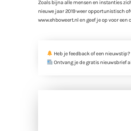
Zoals bijna alle mensen en instanties z
nieuwe jaar 2019 weer opportunistisch ofw
www.ehboweert.nl
en geef je op voor een 
Heb je feedback of een nieuwstip?
Ontvang je de gratis nieuwsbrief a
Doneer 
Doneer het WdG-team een kop koffie
berichtgev