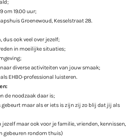
ald;
19 om 19.00 uur;
hapshuis Groenewoud, Kesselstraat 28.
 dus ook veel over jezelf;
reden in moeilijke situaties;
omgeving;
is naar diverse activiteiten van jouw smaak;
 als EHBO-professional luisteren.
en:
ien de noodzaak daar is;
ebeurt maar als er iets is zijn zij zo blij dat jij als
jezelf maar ook voor je familie, vrienden, kennissen,
len gebeuren rondom thuis)