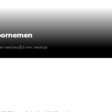
voornemen
en reacties
3 min. leestijd