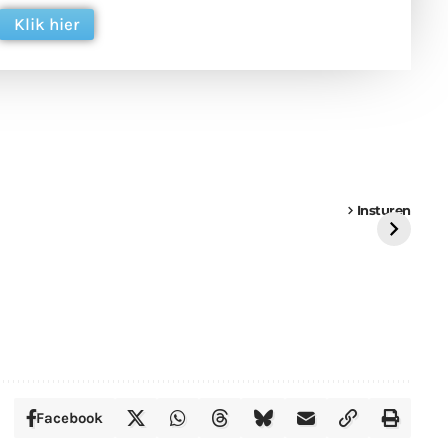
Klik hier
een
Weer een
Luchtballon boven
Ni
vrachtwagen vast
Weert
ge
Insturen
St
Facebook