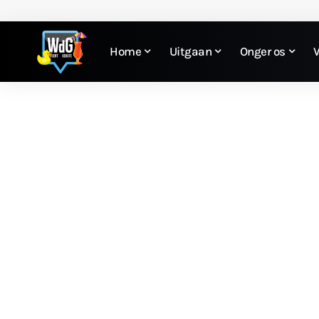
Home
Uitgaan
Onger os