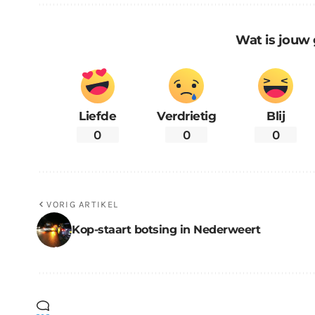
Wat is jouw 
Liefde
Verdrietig
Blij
0
0
0
VORIG ARTIKEL
Kop-staart botsing in Nederweert