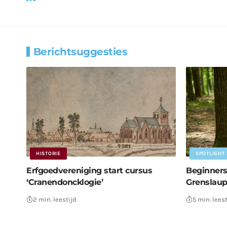
Berichtsuggesties
HISTORIE
SPOTLIGHT
Erfgoedvereniging start cursus
Beginners
‘Cranendoncklogie’
Grenslaupe
2 min. leestijd
5 min. leest