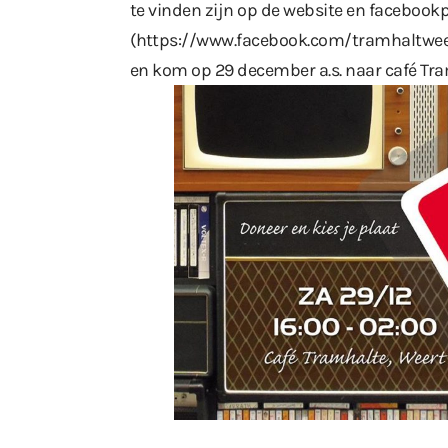
te vinden zijn op de website en facebook
(
https://www.facebook.com/tramhaltwee
en kom op 29 december a.s. naar café Tra