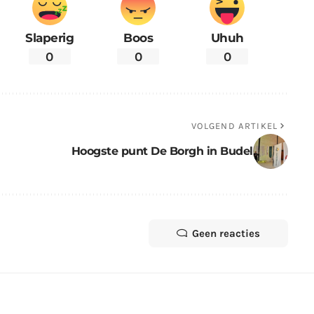
Slaperig
Boos
Uhuh
0
0
0
VOLGEND ARTIKEL
Hoogste punt De Borgh in Budel
Geen reacties