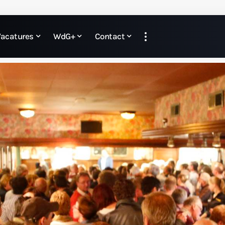
Vacatures
WdG+
Contact