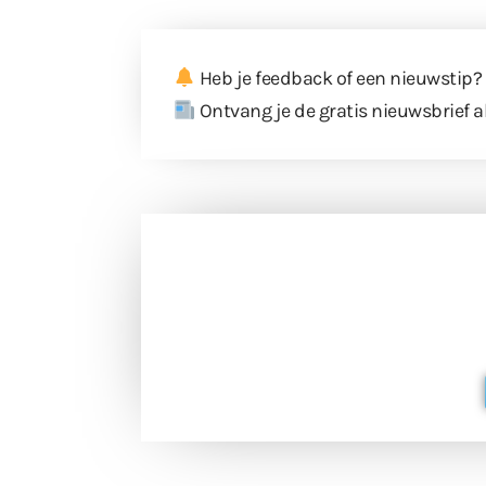
Heb je feedback of een nieuwstip?
Ontvang je de gratis nieuwsbrief a
Doneer 
Doneer het WdG-team een kop koffie
berichtgev