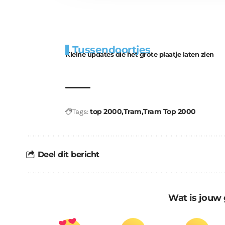
Extra
Tunnels blijven 
Tussendoortjes
bouwmateriaal voor
uitdaging
Kleine updates die het grote plaatje laten zien
kabouters
top 2000
Tram
Tram Top 2000
Tags:
Deel dit bericht
Wat is jouw 