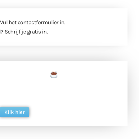
 Vul
het contactformulier
in.
l?
Schrijf je gratis in
.
een tas koffie
 en ondersteun hun inzet voor dagelijks gratis
ing. Dank je wel alvast!
Klik hier