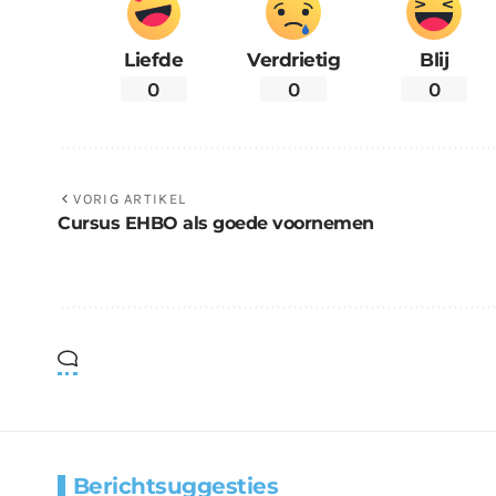
Liefde
Verdrietig
Blij
0
0
0
VORIG ARTIKEL
Cursus EHBO als goede voornemen
Berichtsuggesties