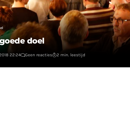
el
 goede doel
2018 22:24
Geen reacties
2 min. leestijd