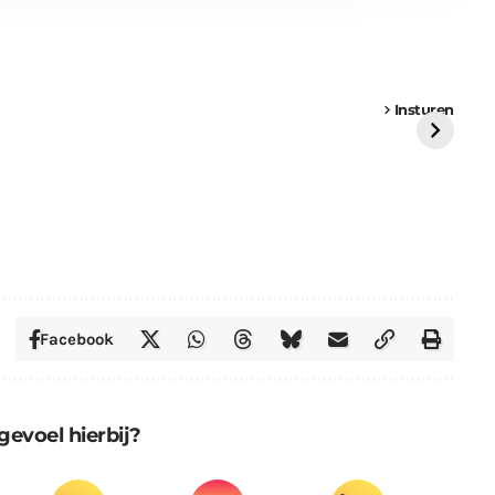
een
Weer een
Luchtballon boven
Ni
vrachtwagen vast
Weert
ge
Insturen
St
Facebook
gevoel hierbij?