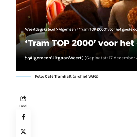
Weertdegekste.nl
>
Algemeen
>
‘Tram TOP 2000’ voor het goede do
‘Tram TOP 2000’ voor het
Algemeen
Uitgaan
Weert
Geplaatst: 17 december 
Foto: Café Tramhalt (archief WdG)
Deel