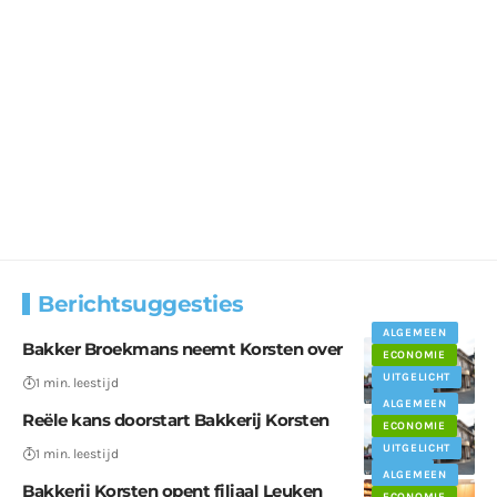
Berichtsuggesties
ALGEMEEN
Bakker Broekmans neemt Korsten over
ECONOMIE
UITGELICHT
1 min. leestijd
WEERT
ALGEMEEN
Reële kans doorstart Bakkerij Korsten
ECONOMIE
UITGELICHT
1 min. leestijd
WEERT
ALGEMEEN
Bakkerij Korsten opent filiaal Leuken
ECONOMIE