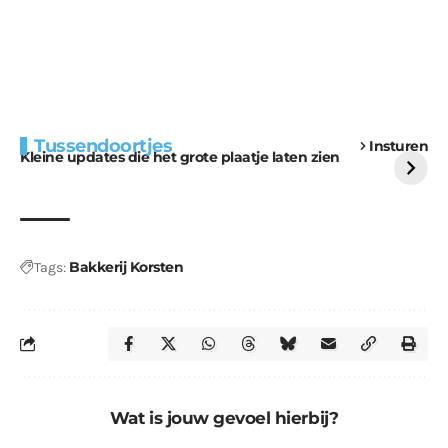
Extra bouwmateriaal
Tunnels blijven een
Tussendoortjes
Insturen
voor kabouters
uitdaging
Kleine updates die het grote plaatje laten zien
Bakkerij Korsten
Tags:
Wat is jouw gevoel hierbij?