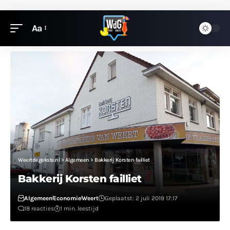
Aa
Weertdegekste.nl
>
Algemeen
>
Bakkerij Korsten failliet
Bakkerij Korsten failliet
Algemeen
Economie
Weert
Geplaatst: 2 juli 2019 17:17
18 reacties
1 min. leestijd