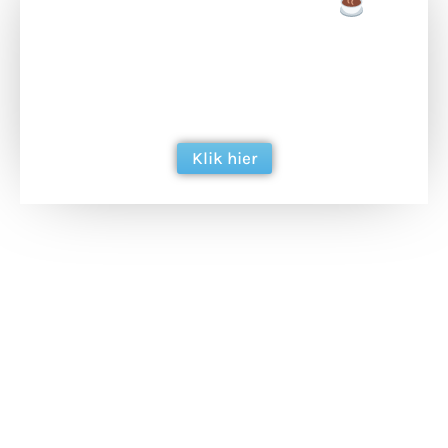
Doneer een tas koffie
Doneer het WdG-team een kop koffie en
ondersteun hun inzet voor dagelijks gratis
berichtgeving. Dank je wel alvast!
Klik hier