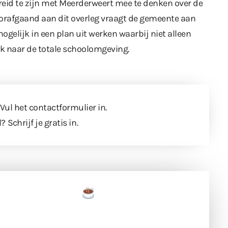
reid te zijn met Meerderweert mee te denken over de
oorafgaand aan dit overleg vraagt de gemeente aan
gelijk in een plan uit werken waarbij niet alleen
k naar de totale schoolomgeving.
 Vul
het contactformulier
in.
l?
Schrijf je gratis in
.
een tas koffie
 en ondersteun hun inzet voor dagelijks gratis