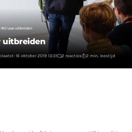
 IKC Laar uitbreiden
 uitbreiden
laatst: 16 oktober 2019 13:31
2 reacties
2 min. leestijd