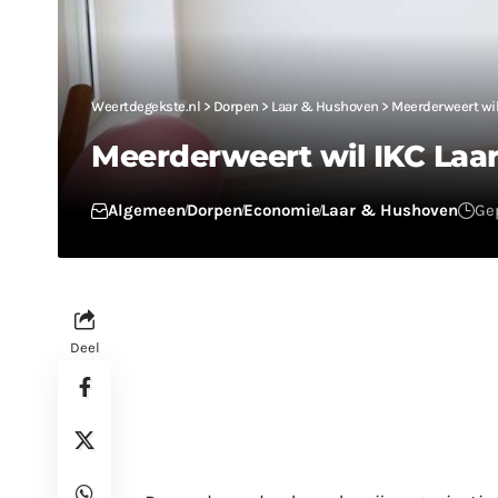
Weertdegekste.nl
>
Dorpen
>
Laar & Hushoven
>
Meerderweert wil
Meerderweert wil IKC Laar
Algemeen
Dorpen
Economie
Laar & Hushoven
Gep
Deel