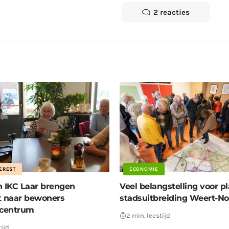
2 reacties
EREST
ECONOMIE
n IKC Laar brengen
Veel belangstelling voor p
t naar bewoners
stadsuitbreiding Weert-N
centrum
2 min. leestijd
tijd