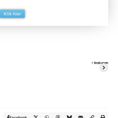
ing. Dank je wel alvast!
Klik hier
een
Weer een
Luchtballon boven
Ni
vrachtwagen vast
Weert
ge
Insturen
St
Facebook