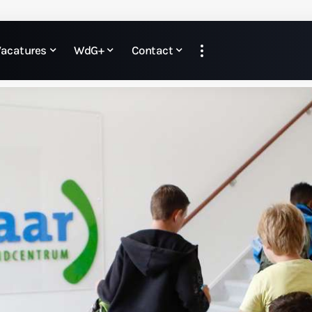
Vacatures
WdG+
Contact