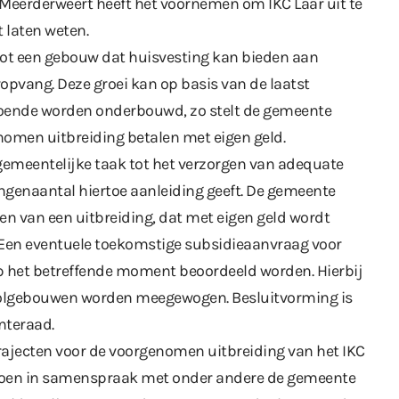
Meerderweert heeft het voornemen om IKC Laar uit te
 laten weten.
d tot een gebouw dat huisvesting kan bieden aan
opvang. Deze groei kan op basis van de laatst
oende worden onderbouwd, zo stelt de gemeente
nomen uitbreiding betalen met eigen geld.
gemeentelijke taak tot het verzorgen van adequate
ngenaantal hiertoe aanleiding geeft. De gemeente
en van een uitbreiding, dat met eigen geld wordt
. Een eventuele toekomstige subsidieaanvraag voor
op het betreffende moment beoordeeld worden. Hierbij
oolgebouwen worden meegewogen. Besluitvorming is
nteraad.
rajecten voor de voorgenomen uitbreiding van het IKC
g doen in samenspraak met onder andere de gemeente