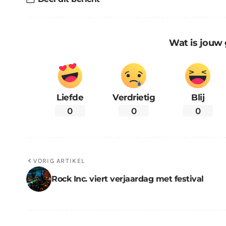
Wat is jouw 
Liefde
Verdrietig
Blij
0
0
0
VORIG ARTIKEL
Rock Inc. viert verjaardag met festival