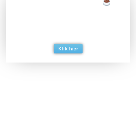
Doneer een tas koffie
Doneer het WdG-team een kop koffie en
ondersteun hun inzet voor dagelijks gratis
berichtgeving. Dank je wel alvast!
Klik hier