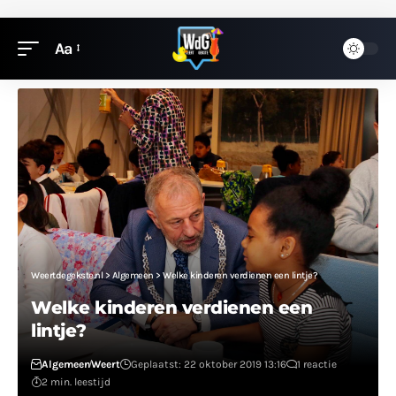
Aa
Weertdegekste.nl
>
Algemeen
>
Welke kinderen verdienen een lintje?
Welke kinderen verdienen een
lintje?
Algemeen
Weert
Geplaatst: 22 oktober 2019 13:16
1 reactie
2 min. leestijd