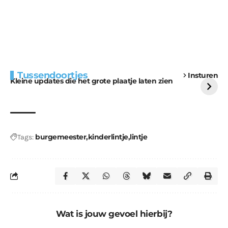
Extra bouwmateriaal
Tunnels blijven een
Tussendoortjes
Insturen
voor kabouters
uitdaging
Kleine updates die het grote plaatje laten zien
burgemeester
kinderlintje
lintje
Tags:
Wat is jouw gevoel hierbij?