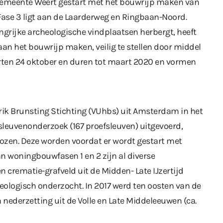
 gemeente Weert gestart met het bouwrijp maken van
Fase 3 ligt aan de Laarderweg en Ringbaan-Noord.
ngrijke archeologische vindplaatsen herbergt, heeft
an het bouwrijp maken, veilig te stellen door middel
rten 24 oktober en duren tot maart 2020 en vormen
ndrik Brunsting Stichting (VUhbs) uit Amsterdam in het
sleuvenonderzoek (167 proefsleuven) uitgevoerd,
kozen. Deze worden voordat er wordt gestart met
 woningbouwfasen 1 en 2 zijn al diverse
n crematie-grafveld uit de Midden- Late IJzertijd
heologisch onderzocht. In 2017 werd ten oosten van de
nederzetting uit de Volle en Late Middeleeuwen (ca.