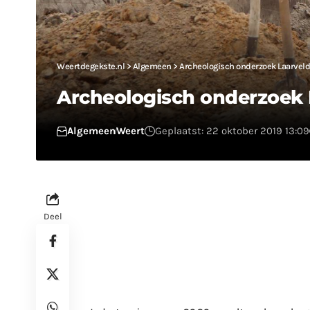
Weertdegekste.nl
>
Algemeen
>
Archeologisch onderzoek Laarveld
Archeologisch onderzoek 
Algemeen
Weert
Geplaatst: 22 oktober 2019 13:09
Deel