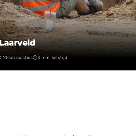
Laarveld
Geen reacties
3 min. leestijd