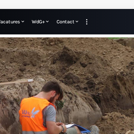
Vacatures
WdG+
Contact