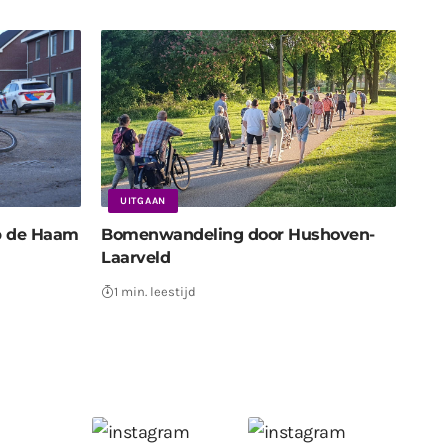
UITGAAN
op de Haam
Bomenwandeling door Hushoven-
Laarveld
1 min. leestijd