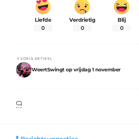
Liefde
Verdrietig
Blij
0
0
0
VORIG ARTIKEL
WeertSwingt op vrijdag 1 november