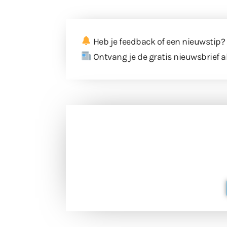
Heb je feedback of een nieuwstip?
Ontvang je de gratis nieuwsbrief a
Doneer 
Doneer het WdG-team een kop koffie
berichtgev