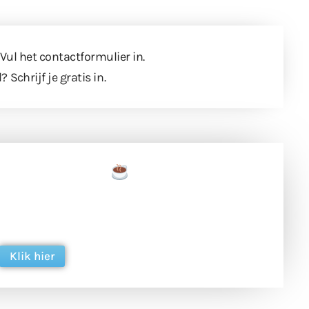
 Vul
het contactformulier
in.
l?
Schrijf je gratis in
.
een tas koffie
 en ondersteun hun inzet voor dagelijks gratis
ing. Dank je wel alvast!
Klik hier