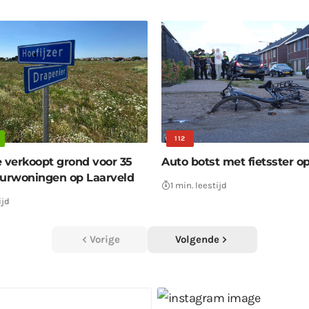
112
verkoopt grond voor 35
Auto botst met fietsster 
uurwoningen op Laarveld
1 min. leestijd
ijd
Vorige
Volgende