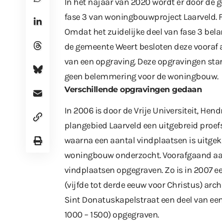
In het najaar van 2020 wordt er door de
fase 3 van woningbouwproject Laarveld. 
Omdat het zuidelijke deel van fase 3 bela
de gemeente Weert besloten deze vooraf a
van een opgraving. Deze opgravingen sta
geen belemmering voor de woningbouw.
Verschillende opgravingen gedaan
In 2006 is door de Vrije Universiteit, He
plangebied Laarveld een uitgebreid proef
waarna een aantal vindplaatsen is uitge
woningbouw onderzocht. Voorafgaand aan
vindplaatsen opgegraven. Zo is in 2007 ee
(vijfde tot derde eeuw voor Christus) arc
Sint Donatuskapelstraat een deel van een 
1000 – 1500) opgegraven.