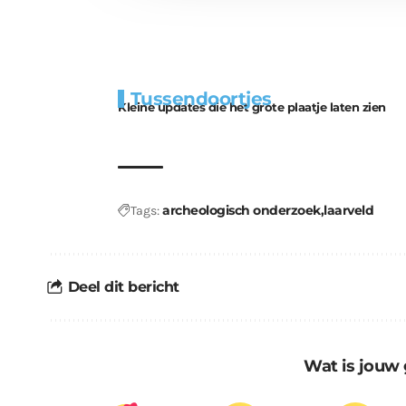
Extra
Tunnels blijven 
Tussendoortjes
bouwmateriaal voor
uitdaging
Kleine updates die het grote plaatje laten zien
kabouters
archeologisch onderzoek
laarveld
Tags:
Deel dit bericht
Wat is jouw 