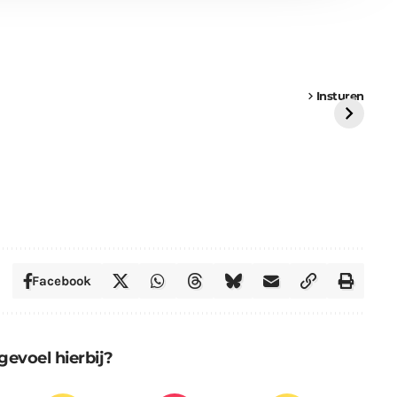
een
Weer een
Luchtballon boven
Ni
vrachtwagen vast
Weert
ge
Insturen
St
Facebook
gevoel hierbij?