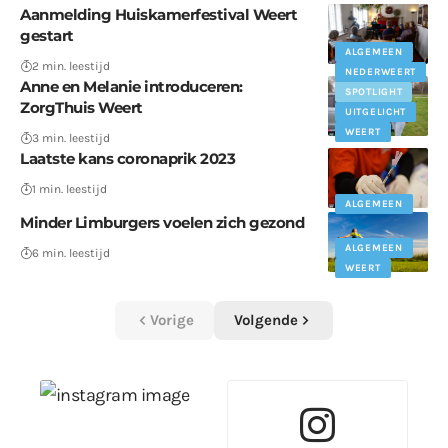
Aanmelding Huiskamerfestival Weert
gestart
ALGEMEEN
UITGAAN
2 min. leestijd
NEDERWEERT
Anne en Melanie introduceren:
SPOTLIGHT
ZorgThuis Weert
UITGELICHT
WEERT
3 min. leestijd
Laatste kans coronaprik 2023
1 min. leestijd
ALGEMEEN
Minder Limburgers voelen zich gezond
ALGEMEEN
6 min. leestijd
WEERT
Vorige
Volgende