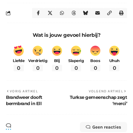
Wat is jouw gevoel hierbij?
Liefde
Verdrietig
Blij
Slaperig
Boos
Uhuh
0
0
0
0
0
0
VORIG ARTIKEL
VOLGEND ARTIKEL
Brandweer dooft
Turkse gemeenschap zegt
bermbrand in Ell
‘merci’
Geen reacties