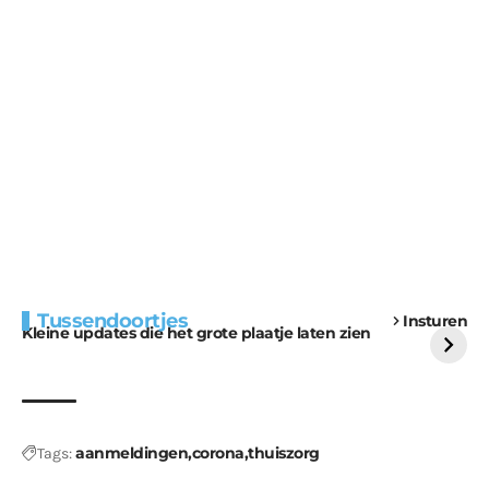
Extra bouwmateriaal
Tunnels blijven een
Tussendoortjes
Insturen
voor kabouters
uitdaging
Kleine updates die het grote plaatje laten zien
aanmeldingen
corona
thuiszorg
Tags: