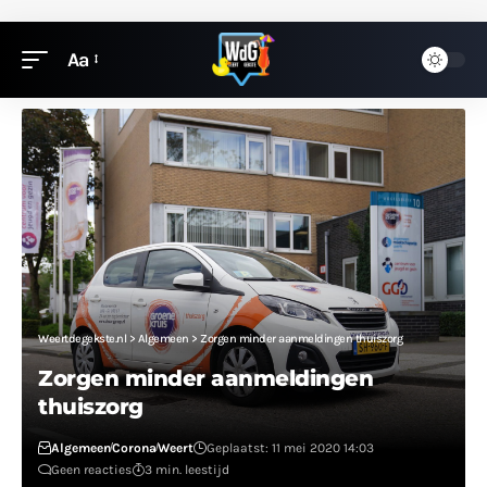
Aa
Weertdegekste.nl
>
Algemeen
>
Zorgen minder aanmeldingen thuiszorg
Zorgen minder aanmeldingen
thuiszorg
Algemeen
Corona
Weert
Geplaatst: 11 mei 2020 14:03
Geen reacties
3 min. leestijd