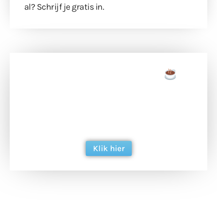
al?
Schrijf je gratis in
.
Doneer een tas koffie
Doneer het WdG-team een kop koffie en
ondersteun hun inzet voor dagelijks gratis
berichtgeving. Dank je wel alvast!
Klik hier