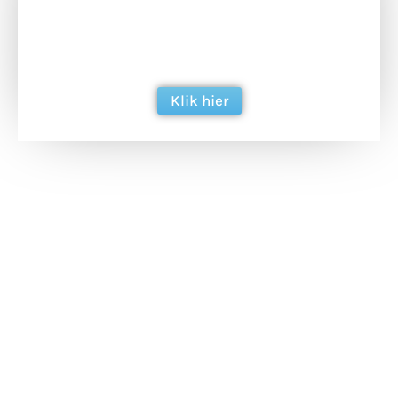
Doneer het WdG-team een kop koffie en
ondersteun hun inzet voor dagelijks gratis
berichtgeving. Dank je wel alvast!
Klik hier