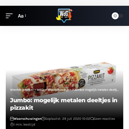
Aa
Weertdegekste.nl
>
WdG+
>
Waarschuwingen
>
Jumbo: mogelijk metalen deeltjes in pizzakit
Jumbo: mogelijk metalen deeltjes in
pizzakit
Waarschuwingen
Geplaatst: 29 juli 2020 10:02
Geen reacties
1 min. leestijd