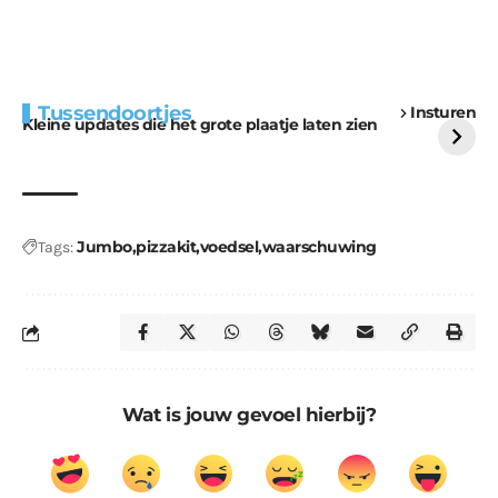
Extra bouwmateriaal
Tunnels blijven een
Tussendoortjes
Insturen
voor kabouters
uitdaging
Kleine updates die het grote plaatje laten zien
Jumbo
pizzakit
voedsel
waarschuwing
Tags:
Wat is jouw gevoel hierbij?