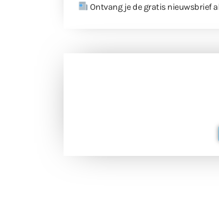
Ontvang je de gratis nieuwsbrief a
Doneer 
Doneer het WdG-team een kop koffie
berichtgev
Extra
Tunnels blijven 