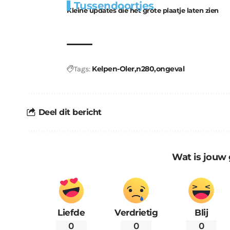
Tussendoortjes
bouwmateriaal voor
uitdaging
Kleine updates die het grote plaatje laten zien
kabouters
Kelpen-Oler
n280
ongeval
Tags:
Deel dit bericht
Wat is jouw 
Liefde
Verdrietig
Blij
0
0
0