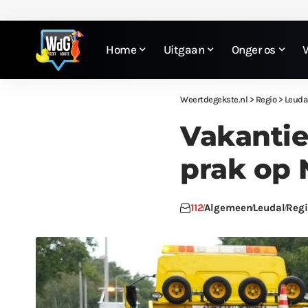
Home
Uitgaan
Onger os
Weertdegekste.nl
>
Regio
>
Leuda
Vakantie
prak op 
112
Algemeen
Leudal
Regi