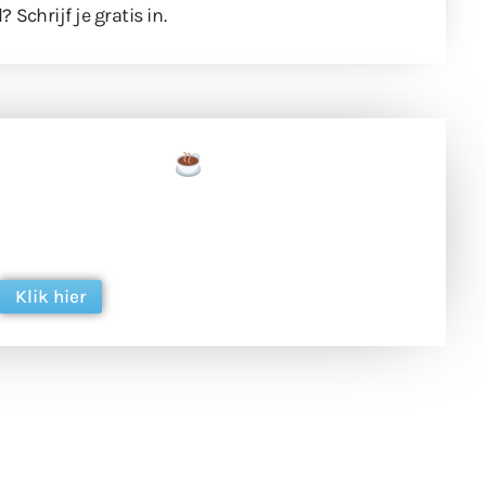
l?
Schrijf je gratis in
.
een tas koffie
 en ondersteun hun inzet voor dagelijks gratis
ing. Dank je wel alvast!
Klik hier
een
Weer een
Luchtballon boven
Ni