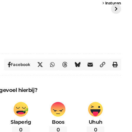
vrachtwagen vast
Weert
ge
Insturen
St
Facebook
gevoel hierbij?
Slaperig
Boos
Uhuh
0
0
0