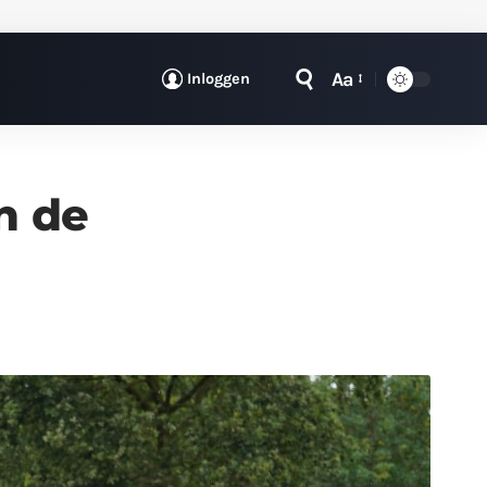
Aa
Inloggen
n de